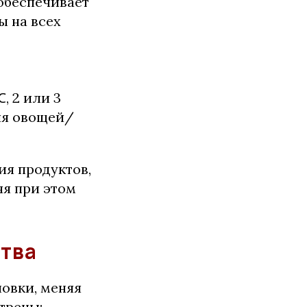
 обеспечивает
 на всех
, 2 или 3
ия овощей/
ия продуктов,
яя при этом
тва
новки, меняя
трены: