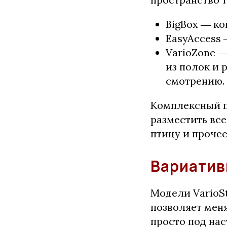
BigBox ― ко
EasyAccess 
VarioZone ―
из полок и 
смотрению.
Комплексный п
разместить все
птицу и прочее
Вариатив
Модели VarioS
позволяет мен
просто под нас