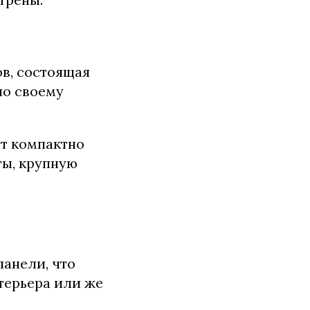
в, состоящая
по своему
т компактно
ты, крупную
панели, что
терьера или же