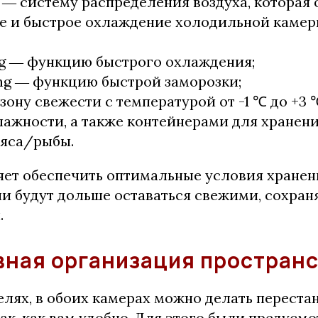
w ― систему распределения воздуха, которая
е и быстрое охлаждение холодильной камеры
ng ― функцию быстрого охлаждения;
ng ― функцию быстрой заморозки;
 зону свежести с температурой от -1 ℃ до +3 ℃
лажности, а также контейнерами для хранен
мяса/рыбы.
яет обеспечить оптимальные условия хранен
и будут дольше оставаться свежими, сохран
.
ная организация пространс
лях, в обоих камерах можно делать переста
ак, как вам удобно. Для этого были предусмо