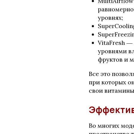
MultiAirflo
равномерно
уровнях;
SuperСooli
SuperFreezi
VitaFresh ―
уровнями в
фруктов и 
Все это позвол
при которых он
свои витамины
Эффектив
Во многих моде
пространство т