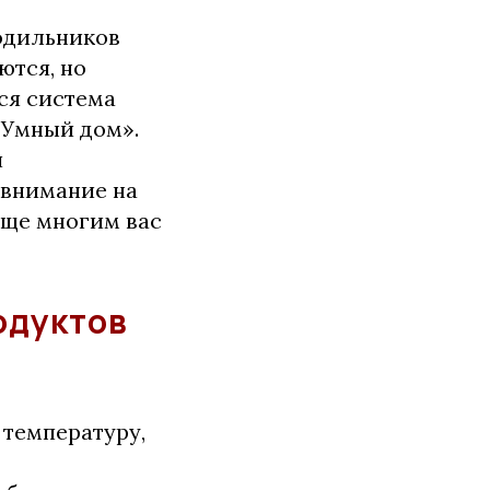
одильников
ются, но
ся система
«Умный дом».
й
 внимание на
еще многим вас
одуктов
 температуру,