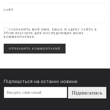
САЙТ
СОХРАНИТЬ МОЁ ИМЯ, EMAIL И АДРЕС САЙТА В
ЭТОМ БРАУЗЕРЕ ДЛЯ ПОСЛЕДУЮЩИХ МОИХ
КОММЕНТАРИЕВ.
ОТПРАВИТЬ КОММЕНТАРИЙ
Підпишіться на останні новини
E
Підписатись
m
a
i
l