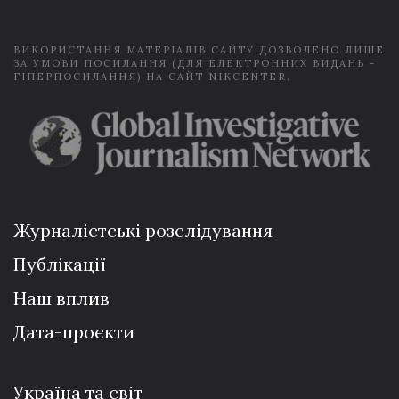
*
ВИКОРИСТАННЯ МАТЕРІАЛІВ САЙТУ ДОЗВОЛЕНО ЛИШЕ
ЗА УМОВИ ПОСИЛАННЯ (ДЛЯ ЕЛЕКТРОННИХ ВИДАНЬ -
ГІПЕРПОСИЛАННЯ) НА САЙТ NIKCENTER.
Журналістські розслідування
Публікації
Наш вплив
Дата-проєкти
Україна та світ