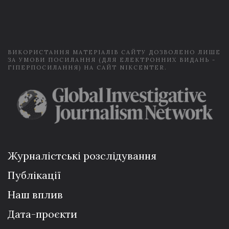
a
i
l
*
ВИКОРИСТАННЯ МАТЕРІАЛІВ САЙТУ ДОЗВОЛЕНО ЛИШЕ
ЗА УМОВИ ПОСИЛАННЯ (ДЛЯ ЕЛЕКТРОННИХ ВИДАНЬ -
ГІПЕРПОСИЛАННЯ) НА САЙТ NIKCENTER.
Журналістські розслідування
Публікації
Наш вплив
Дата-проєкти