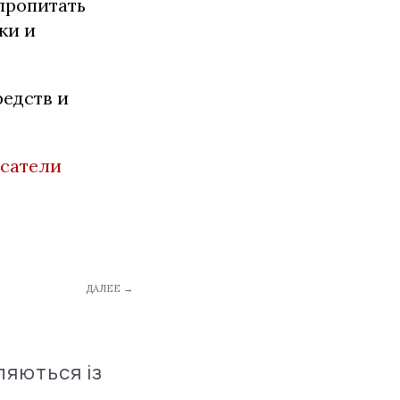
пропитать
ки и
редств и
асатели
ДАЛЕЕ →
ляються із