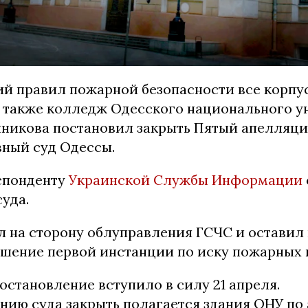
ий правил пожарной безопасности все корпу
а также колледж Одесского национального у
чникова постановил закрыть Пятый апелляц
ный суд Одессы.
спонденту
Украинской Службы Информации
уда.
ал на сторону облуправления ГСЧС и оставил 
ешение первой инстанции по иску пожарных 
остановление вступило в силу 21 апреля.
нию суда закрыть полагается здания ОНУ по 