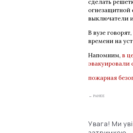
сделать решет
огнезащитной 
выключатели и 
В вузе говорят
времени на уст
Напомним,
в ц
эвакуировали 
пожарная безо
← РАНЕЕ
Увага! Ми ув
затримкою