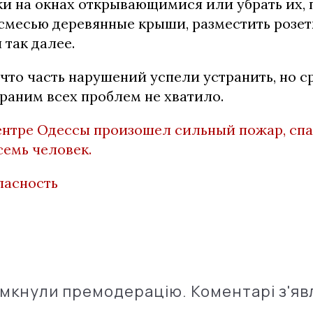
ки на окнах открывающимися или убрать их, 
смесью деревянные крыши, разместить розет
так далее.
, что часть нарушений успели устранить, но с
раним всех проблем не хватило.
ентре Одессы произошел сильный пожар, сп
семь человек.
пасность
імкнули премодерацію. Коментарі з'яв