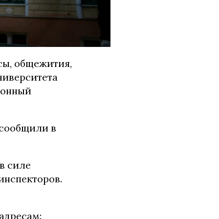
сы, общежития,
ниверситета
ионный
сообщили в
в силе
инспекторов.
адресам: