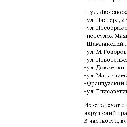
— ул. Дворянска
-ул. Пастера, 27,
-ул. Преображе
-переулок Маяк
-Шампанский п
-ул. М. Говорова
-ул. Новосельск
-ул. Довженко, 5,
-ул. Маразлиевс
-Французский бу
-ул. Елисаветинс
Их отключат о
нарушений пра
В частности, в