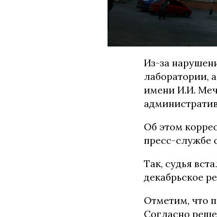
Из-за нарушен
лаборатории, 
имени И.И. Ме
административ
Об этом корре
пресс-службе с
Так, судья вст
декабрьское р
Отметим, что п
Согласно реше