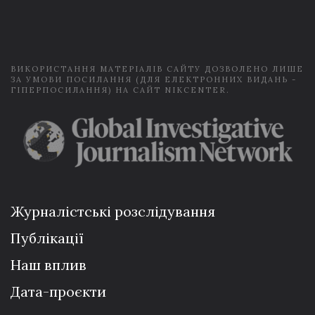
i
l
*
ВИКОРИСТАННЯ МАТЕРІАЛІВ САЙТУ ДОЗВОЛЕНО ЛИШЕ
ЗА УМОВИ ПОСИЛАННЯ (ДЛЯ ЕЛЕКТРОННИХ ВИДАНЬ -
ГІПЕРПОСИЛАННЯ) НА САЙТ NIKCENTER.
Журналістські розслідування
Публікації
Наш вплив
Дата-проєкти