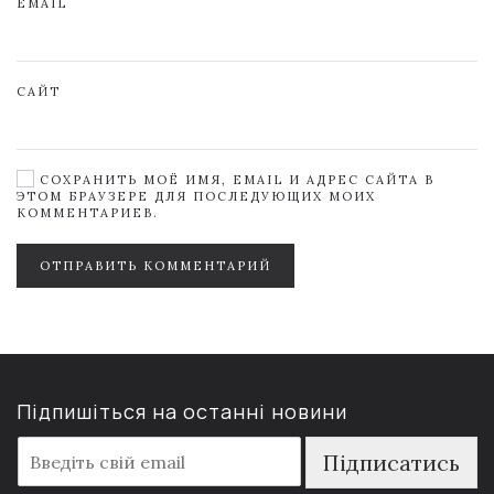
EMAIL
САЙТ
СОХРАНИТЬ МОЁ ИМЯ, EMAIL И АДРЕС САЙТА В
ЭТОМ БРАУЗЕРЕ ДЛЯ ПОСЛЕДУЮЩИХ МОИХ
КОММЕНТАРИЕВ.
ОТПРАВИТЬ КОММЕНТАРИЙ
Підпишіться на останні новини
E
Підписатись
m
a