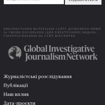
m
a
i
l
*
ВИКОРИСТАННЯ МАТЕРІАЛІВ САЙТУ ДОЗВОЛЕНО ЛИШЕ
ЗА УМОВИ ПОСИЛАННЯ (ДЛЯ ЕЛЕКТРОННИХ ВИДАНЬ -
ГІПЕРПОСИЛАННЯ) НА САЙТ NIKCENTER.
Журналістські розслідування
Публікації
Наш вплив
Дата-проєкти