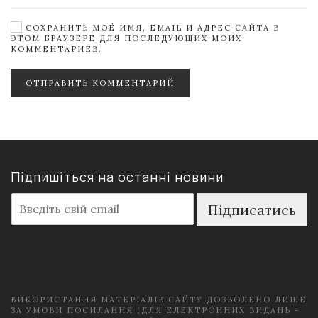
СОХРАНИТЬ МОЁ ИМЯ, EMAIL И АДРЕС САЙТА В
ЭТОМ БРАУЗЕРЕ ДЛЯ ПОСЛЕДУЮЩИХ МОИХ
КОММЕНТАРИЕВ.
ОТПРАВИТЬ КОММЕНТАРИЙ
Підпишіться на останні новини
E
Підписатись
m
a
i
l
*
ВИКОРИСТАННЯ МАТЕРІАЛІВ САЙТУ ДОЗВОЛЕНО ЛИШЕ
ЗА УМОВИ ПОСИЛАННЯ (ДЛЯ ЕЛЕКТРОННИХ ВИДАНЬ -