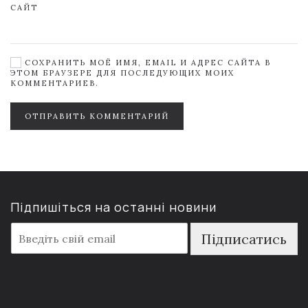
САЙТ
СОХРАНИТЬ МОЁ ИМЯ, EMAIL И АДРЕС САЙТА В
ЭТОМ БРАУЗЕРЕ ДЛЯ ПОСЛЕДУЮЩИХ МОИХ
КОММЕНТАРИЕВ.
ОТПРАВИТЬ КОММЕНТАРИЙ
Підпишіться на останні новини
E
Підписатись
m
a
i
l
*