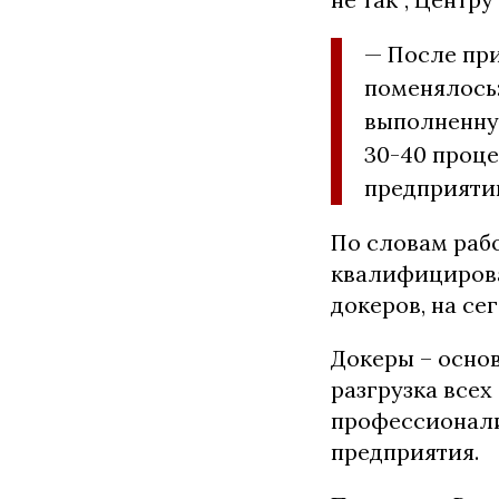
— После при
поменялось:
выполненную
30-40 проце
предприятии
По словам раб
квалифицирован
докеров, на се
Докеры – основ
разгрузка всех
профессионали
предприятия.