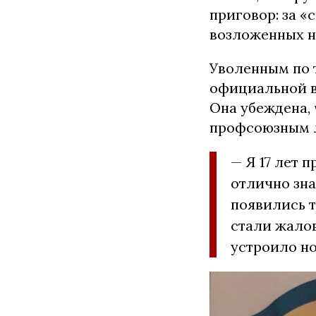
приговор: за 
возложенных н
Уволенным по т
официальной в
Она убеждена, 
профсоюзным 
— Я 17 лет 
отлично зна
появились т
стали жалов
устроило но