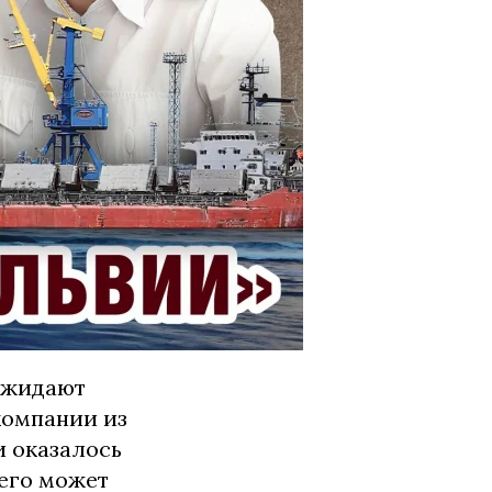
ожидают
компании из
и оказалось
 его может