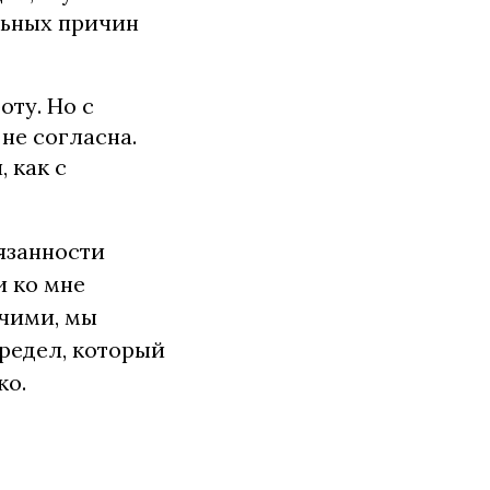
льных причин
оту. Но с
не согласна.
, как с
бязанности
и ко мне
очими, мы
редел, который
ко.