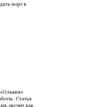
дать порт в
 «Ольвия»
аботы. Статья
я, звучит как