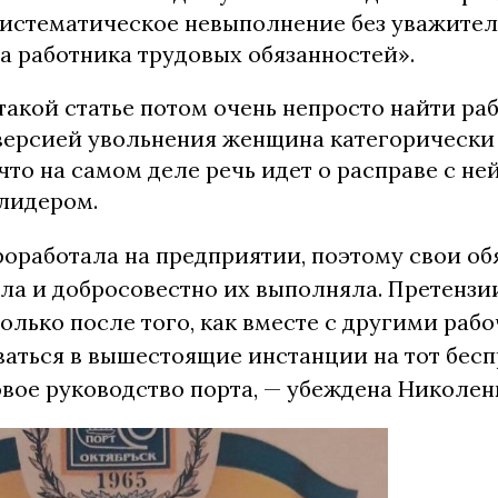
«систематическое невыполнение без уважите
а работника трудовых обязанностей».
акой статье потом очень непросто найти раб
ерсией увольнения женщина категорически 
что на самом деле речь идет о расправе с ней
лидером.
проработала на предприятии, поэтому свои о
ла и добросовестно их выполняла. Претензи
олько после того, как вместе с другими раб
аться в вышестоящие инстанции на тот бесп
вое руководство порта, — убеждена Николен