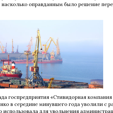
, насколько оправданным было решение пере
ада госпредприятия «Стивидорная компания
нко в середине минувшего года уволили с р
ю использовала для увольнения администраци