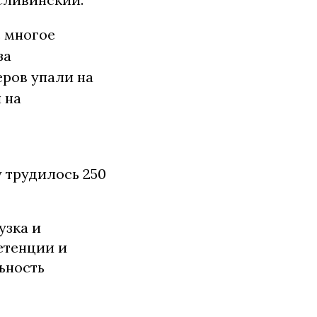
с многое
за
еров упали на
 на
у трудилось 250
узка и
петенции и
ьность