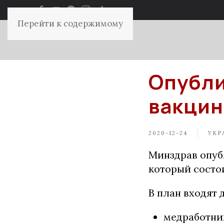
Перейти к содержимому
Опубли
вакцин
2020-12-24
УКР
Минздрав опуб
который состои
В план входят 
медработни