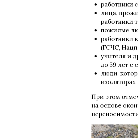
работники 
лица, прож
работники 
пожилые люд
работники 
(ГСЧС, Нацп
учителя и д
до 59 лет с
люди, котор
изоляторах 
При этом отме
на основе око
переносимости