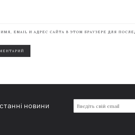
ИМЯ, EMAIL И АДРЕС САЙТА В ЭТОМ БРАУЗЕРЕ ДЛЯ ПОСЛ
МЕНТАРИЙ
E
останні новини
m
a
i
l
*