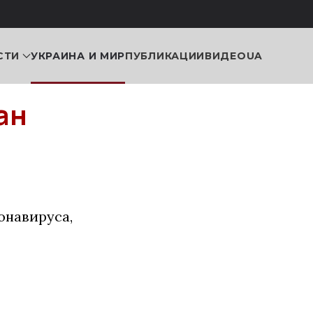
СТИ
УКРАИНА И МИР
ПУБЛИКАЦИИ
ВИДЕО
UA
ан
онавируса,