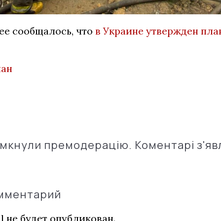
ее сообщалось, что
в Украине утвержден пла
лан
імкнули премодерацію. Коментарі з'яв
омментарий
l не будет опубликован.