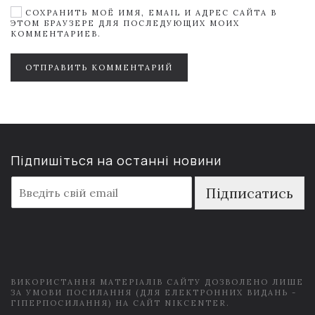
СОХРАНИТЬ МОЁ ИМЯ, EMAIL И АДРЕС САЙТА В
ЭТОМ БРАУЗЕРЕ ДЛЯ ПОСЛЕДУЮЩИХ МОИХ
КОММЕНТАРИЕВ.
ОТПРАВИТЬ КОММЕНТАРИЙ
Підпишіться на останні новини
E
Підписатись
m
a
i
l
*
ВИКОРИСТАННЯ МАТЕРІАЛІВ САЙТУ ДОЗВОЛЕНО ЛИШЕ
ЗА УМОВИ ПОСИЛАННЯ (ДЛЯ ЕЛЕКТРОННИХ ВИДАНЬ -
ГІПЕРПОСИЛАННЯ) НА САЙТ NIKCENTER.