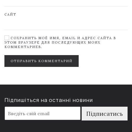
САЙТ
СОХРАНИТЬ МОЁ ИМЯ, EMAIL И АДРЕС САЙТА В
ЭТОМ БРАУЗЕРЕ ДЛЯ ПОСЛЕДУЮЩИХ МОИХ
КОММЕНТАРИЕВ.
ОТПРАВИТЬ КОММЕНТАРИЙ
Підпишіться на останні новини
E
Підписатись
m
a
i