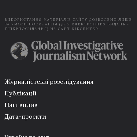
l
*
ВИКОРИСТАННЯ МАТЕРІАЛІВ САЙТУ ДОЗВОЛЕНО ЛИШЕ
ЗА УМОВИ ПОСИЛАННЯ (ДЛЯ ЕЛЕКТРОННИХ ВИДАНЬ -
ГІПЕРПОСИЛАННЯ) НА САЙТ NIKCENTER.
Журналістські розслідування
Публікації
Наш вплив
Дата-проєкти