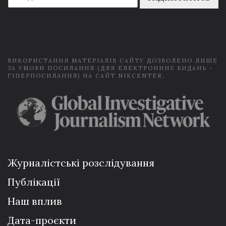
a
i
l
*
ВИКОРИСТАННЯ МАТЕРІАЛІВ САЙТУ ДОЗВОЛЕНО ЛИШЕ
ЗА УМОВИ ПОСИЛАННЯ (ДЛЯ ЕЛЕКТРОННИХ ВИДАНЬ -
ГІПЕРПОСИЛАННЯ) НА САЙТ NIKCENTER.
Журналістські розслідування
Публікації
Наш вплив
Дата-проєкти