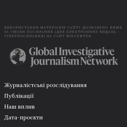
i
l
*
ВИКОРИСТАННЯ МАТЕРІАЛІВ САЙТУ ДОЗВОЛЕНО ЛИШЕ
ЗА УМОВИ ПОСИЛАННЯ (ДЛЯ ЕЛЕКТРОННИХ ВИДАНЬ -
ГІПЕРПОСИЛАННЯ) НА САЙТ NIKCENTER.
Журналістські розслідування
Публікації
Наш вплив
Дата-проєкти