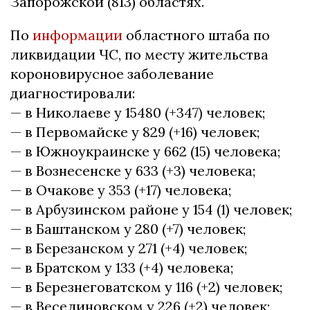
Запорожской (813) областях.
По
информации
областного штаба по
ликвидации ЧС, по месту жительства
короновирусное заболевание
диагностировали:
— в Николаеве у 15480 (+347) человек;
— в Первомайске у 829 (+16) человек;
— в Южноукраинске у 662 (15) человека;
— в Вознесенске у 633 (+3) человека;
— в Очакове у 353 (+17) человека;
— в Арбузинском районе у 154 (1) человек;
— в Баштанском у 280 (+7) человек;
— в Березанском у 271 (+4) человек;
— в Братском у 133 (+4) человека;
— в Березнеговатском у 116 (+2) человек;
— в Веселиновском у 226 (+2) человек;