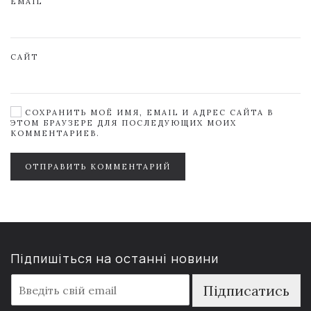
EMAIL
САЙТ
СОХРАНИТЬ МОЁ ИМЯ, EMAIL И АДРЕС САЙТА В
ЭТОМ БРАУЗЕРЕ ДЛЯ ПОСЛЕДУЮЩИХ МОИХ
КОММЕНТАРИЕВ.
ОТПРАВИТЬ КОММЕНТАРИЙ
Підпишіться на останні новини
E
Підписатись
m
a