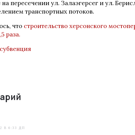
 на пересечении ул. Залаэгерсег и ул. Бери
елением транспортных потоков.
ось, что
строительство херсонского мостопе
5 раза.
субвенция
арий
2 В 6:33 ДП