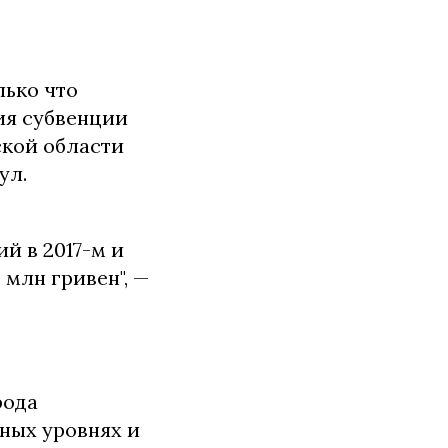
лько что
ия субвенции
ской области
ул.
ий в 2017-м и
 млн гривен", —
рода
ных уровнях и