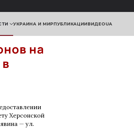
СТИ
УКРАИНА И МИР
ПУБЛИКАЦИИ
ВИДЕО
UA
онов на
 в
редоставлении
ету Херсонской
явина — ул.