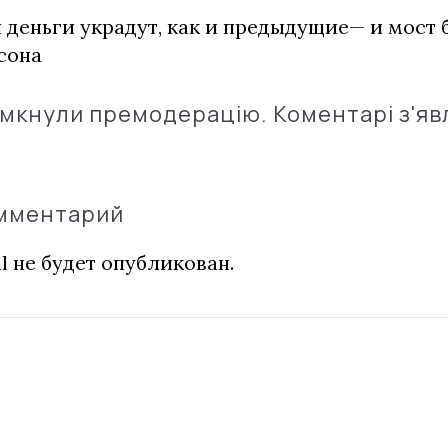
 деньги украдут, как и предыдущие— и мост 
сона
імкнули премодерацію. Коментарі з'яв
омментарий
l не будет опубликован.