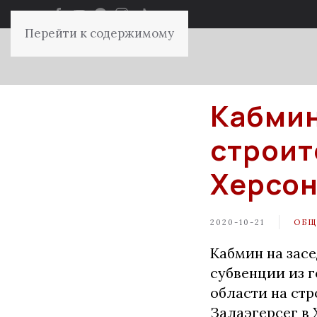
Перейти к содержимому
Кабмин
строит
Херсо
2020-10-21
ОБЩ
Кабмин на зас
субвенции из 
области на стр
Залаэгерсег в 