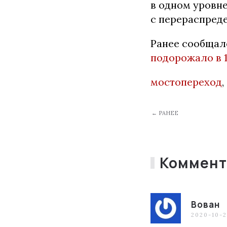
в одном уровне
с перераспред
Ранее сообщал
подорожало в 1,
мостопереход
,
← РАНЕЕ
Коммент
Вован
2020-10-2