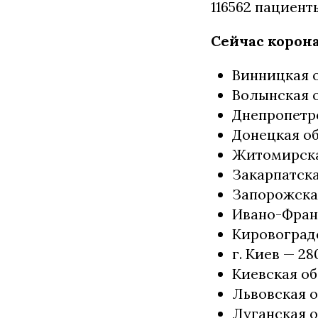
116562 пациен
Сейчас корон
Винницкая о
Волынская о
Днепропетро
Донецкая об
Житомирская
Закарпатска
Запорожская
Ивано-Франк
Кировоградс
г. Киев — 28
Киевская обл
Львовская о
Луганская о