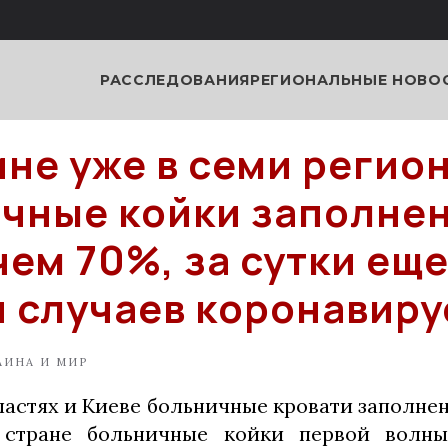
РАССЛЕДОВАНИЯ
РЕГИОНАЛЬНЫЕ НОВО
ине уже в семи регио
чные койки заполнен
чем 70%, за сутки ещ
ч случаев коронавиру
АИНА И МИР
ластях и Киеве больничные кровати заполне
 стране больничные койки первой волн