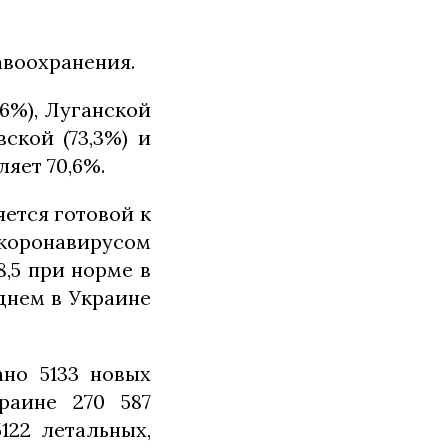
воохранения.
6%), Луганской
вской (73,3%) и
ляет 70,6%.
яется готовой к
 коронавирусом
8,5 при норме в
еднем в Украине
ано 5133 новых
раине 270 587
122 летальных,