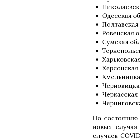
Николаевска
Одесская об
Полтавская 
Ровенская о
Сумская обл
Тернопольск
Харьковская
Херсонская 
Хмельницкая
Черновицкая
Черкасская 
Черниговска
По состоянию 
новых случая 
случаев COVID