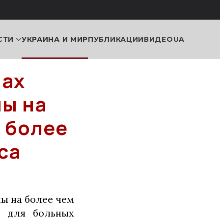
СТИ
УКРАИНА И МИР
ПУБЛИКАЦИИ
ВИДЕО
UA
нах
ы на
е более
са
ны на более чем
ы для больных