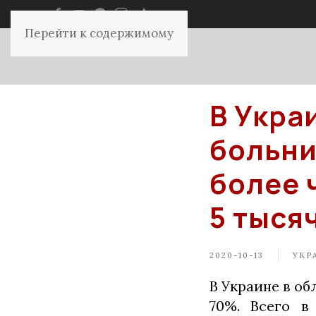
Перейти к содержимому
В Укра
больни
более 
5 тыся
2020-10-13
УКР
В Украине в об
70%. Всего в