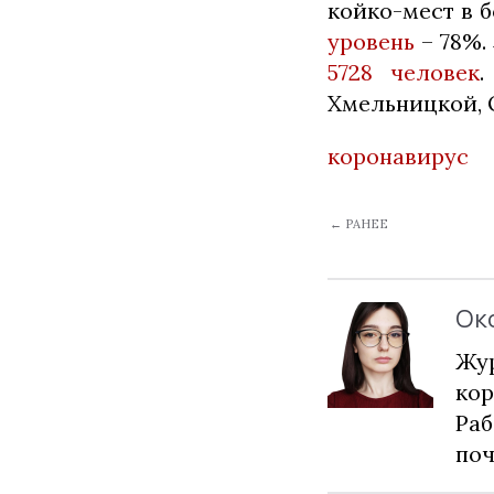
койко-мест в 
уровень
– 78%.
5728 человек
.
Хмельницкой, О
коронавирус
← РАНЕЕ
Ок
Жур
кор
Раб
по