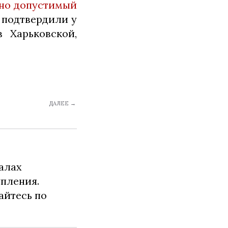
но допустимый
 подтвердили у
 Харьковской,
ДАЛЕЕ →
алах
упления.
айтесь по