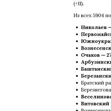
(+11).
Из всех 5904 п
Николаев — 
Первомайск 
Южноукраин
Вознесенск 
Очаков — 27
Арбузински
Баштанский 
Березанский
Братский ра
Березнегова
Веселиновс
Витовский р
Вознесенски