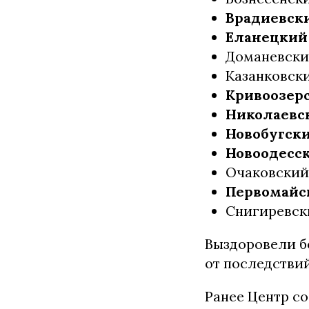
Врадиевски
Еланецкий р
Доманевский
Казанковски
Кривоозерс
Николаевск
Новобугский
Новоодесск
Очаковский 
Первомайск
Снигиревски
Выздоровели бо
от последствий 
Ранее Центр с