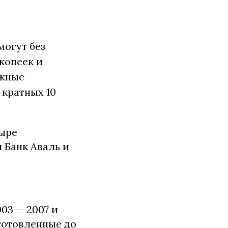
могут без
копеек и
ежные
 кратных 10
тыре
 Банк Аваль и
03 — 2007 и
готовленные до