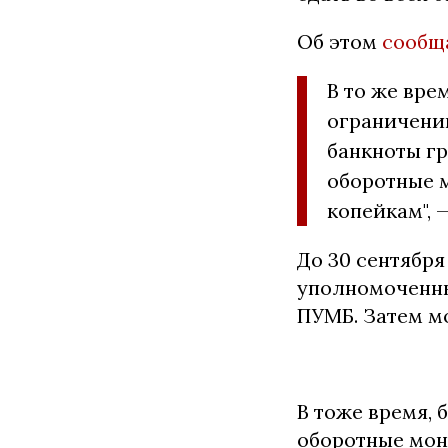
Об этом
сообщ
В то же вре
ограничени
банкноты гр
оборотные м
копейкам", 
До 30 сентября
уполномоченны
ПУМБ. Затем м
В тоже время, 
оборотные мон