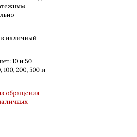
латежным
ально
я в наличный
т: 10 и 50
, 100, 200, 500 и
из обращения
 наличных