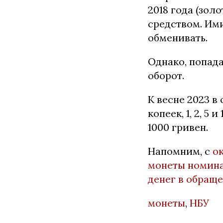
2018 года (зо
средством. Им
обменивать.
Однако, попада
оборот.
К весне 2023 в
копеек, 1, 2, 5 
1000 гривен.
Напомним, с
о
монеты номинал
денег в обращ
монеты
,
НБУ