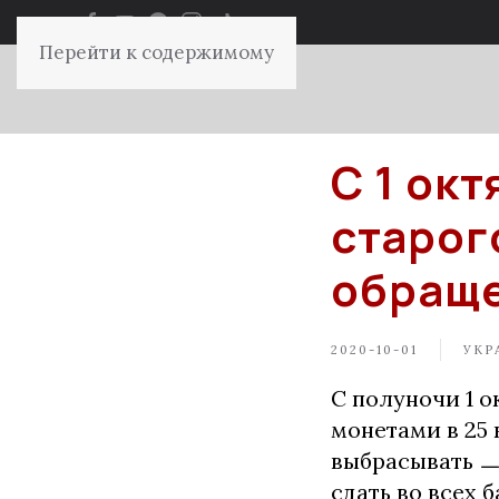
Перейти к содержимому
С 1 ок
старог
обращ
2020-10-01
УКР
С полуночи 1 
монетами в 25 
выбрасывать ㅡ
сдать во всех 