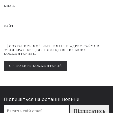
EMAIL
САЙТ
СОХРАНИТЬ МОЁ ИМЯ, EMAIL И АДРЕС САЙТА В
ЭТОМ БРАУЗЕРЕ ДЛЯ ПОСЛЕДУЮЩИХ МОИХ
КОММЕНТАРИЕВ.
ОТПРАВИТЬ КОММЕНТАРИЙ
Підпишіться на останні новини
E
Підписатись
m