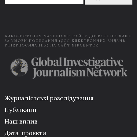
a
i
l
*
ВИКОРИСТАННЯ МАТЕРІАЛІВ САЙТУ ДОЗВОЛЕНО ЛИШЕ
ЗА УМОВИ ПОСИЛАННЯ (ДЛЯ ЕЛЕКТРОННИХ ВИДАНЬ -
ГІПЕРПОСИЛАННЯ) НА САЙТ NIKCENTER.
Журналістські розслідування
Публікації
Наш вплив
Дата-проєкти