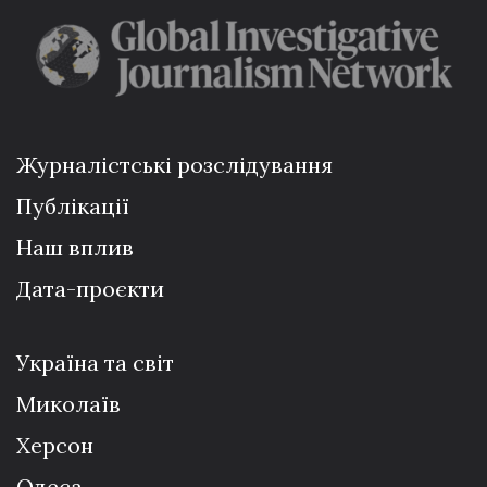
Журналістські розслідування
Публікації
Наш вплив
Дата-проєкти
Україна та світ
Миколаїв
Херсон
Одеса