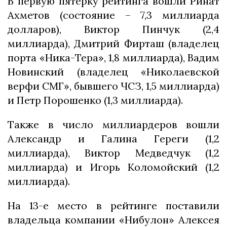
В первую пятерку рейтинга вошли Ринат
Ахметов (состояние – 7,3 миллиарда
долларов), Виктор Пинчук (2,4
миллиарда), Дмитрий Фирташ (владелец
порта «Ника-Тера», 1,8 миллиарда), Вадим
Новинский (владелец «Николаевской
верфи СМГ», бывшего ЧСЗ, 1,5 миллиарда)
и Петр Порошенко (1,3 миллиарда).
Также в число миллиардеров вошли
Александр и Галина Гереги (1,2
миллиарда), Виктор Медведчук (1,2
миллиарда) и Игорь Коломойский (1,2
миллиарда).
На 13-е место в рейтинге поставили
владельца компании «Нибулон» Алексея