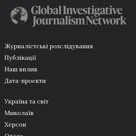
Журналістські розслідування
Публікації
Наш вплив
Дата-проєкти
Україна та світ
Миколаїв
Херсон
Одеса