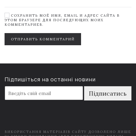
СОХРАНИТЬ МОЁ ИМЯ, EMAIL И АДРЕС САЙТА В
ЭТОМ БРАУЗЕРЕ ДЛЯ ПОСЛЕДУЮЩИХ МОИХ
КОММЕНТАРИЕВ.
ОТПРАВИТЬ КОММЕНТАРИЙ
Підпишіться на останні новини
E
Підписатись
m
a
i
l
*
ВИКОРИСТАННЯ МАТЕРІАЛІВ САЙТУ ДОЗВОЛЕНО ЛИШЕ