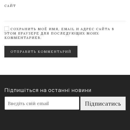
САЙТ
СОХРАНИТЬ МОЁ ИМЯ, EMAIL И АДРЕС САЙТА В
ЭТОМ БРАУЗЕРЕ ДЛЯ ПОСЛЕДУЮЩИХ МОИХ
КОММЕНТАРИЕВ.
ОТПРАВИТЬ КОММЕНТАРИЙ
Підпишіться на останні новини
E
Підписатись
m
a
i
l
*