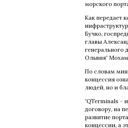
морского порта
Как передает 
инфраструктур
Бучко, госпре
главы Алексан
генерального 
Ольвия" Мохам
По словам мин
концессия озна
людей, но и бл
"QTerminals – 
договору, на 
развитие порта
концессии, а э