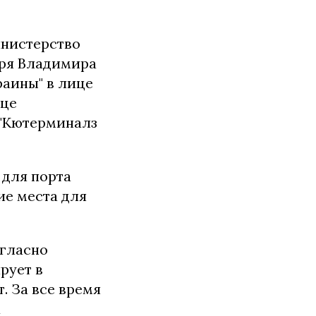
инистерство
аря Владимира
раины" в лице
ице
 "Кютерминалз
 для порта
ие места для
огласно
рует в
. За все время
а