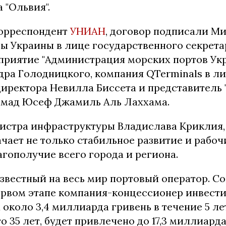
 "Ольвия".
корреспондент
УНИАН
, договор подписали М
ы Украины в лице государственного секрет
дприятие "Администрация морских портов Ук
дра Голодницкого, компания QTerminals в л
директора Невилла Биссета и представитель
мад Юсеф Джамиль Аль Лаххама.
истра инфраструктуры Владислава Криклия,
чает не только стабильное развитие и рабоч
агополучие всего города и региона.
известный на весь мир портовый оператор. С
первом этапе компания-концессионер инвести
 около 3,4 миллиарда гривень в течение 5 лет
то 35 лет, будет привлечено до 17,3 миллиард