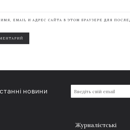
ИМЯ, EMAIL И АДРЕС САЙТА В ЭТОМ БРАУЗЕРЕ ДЛЯ ПОСЛ
МЕНТАРИЙ
E
останні новини
m
a
i
l
*
Журналістські