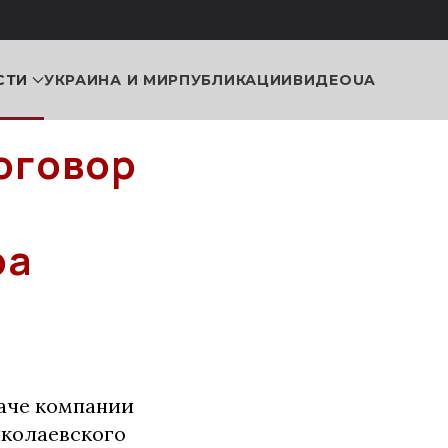
СТИ
УКРАИНА И МИР
ПУБЛИКАЦИИ
ВИДЕО
UA
оговор
ра
аче компании
иколаевского