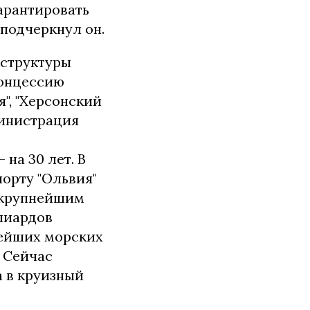
арантировать
 подчеркнул он.
аструктуры
концессию
", "Херсонский
министрация
"
 на 30 лет. В
порту "Ольвия"
т крупнейшим
лиардов
вейших морских
 Сейчас
а в круизный