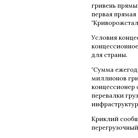
гривень прямых
первая прямая 
"Криворожстали
Условия концес
концессионное
для страны.
"Сумма ежегод
миллионов грив
концессионер о
перевалки груз
инфраструктуру
Криклий сообщ
перегрузочный 