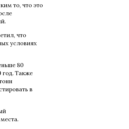
им то, что это
осле
й.
етил, что
ных условиях
еньше 80
9 год. Также
 тонн
стировать в
ый
места.