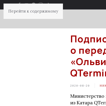
Перейти к содержимому
Подпис
о пере
«Ольви
QTermi
2020-08-20
НИ
Министерство 
из Катара QTe