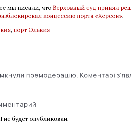
ее мы писали, что
Верховный суд принял ре
разблокировал концессию порта «Херсон»
.
вия
,
порт Ольвия
імкнули премодерацію. Коментарі з'яв
омментарий
l не будет опубликован.