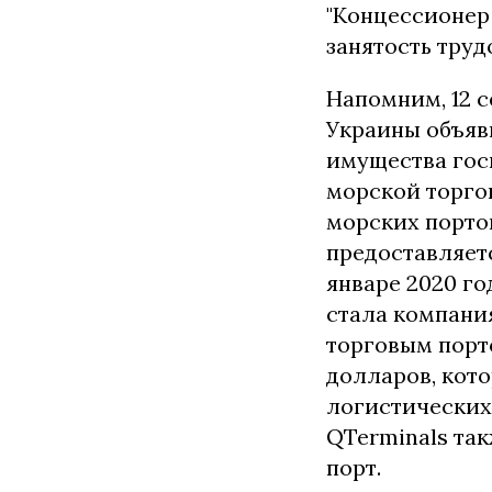
"Концессионер
занятость труд
Напомним, 12 
Украины объяв
имущества гос
морской торго
морских портов
предоставляетс
январе 2020 го
стала компани
торговым порт
долларов, кот
логистических
QTerminals так
порт.