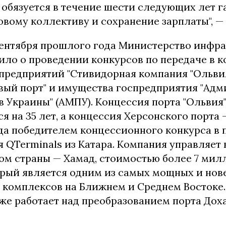
 обязуется в течение шести следующих лет г
овому коллективу и сохранение зарплаты", —
сентября прошлого года Министерство инфр
ило о проведении конкурсов по передаче в 
предприятий "Стивидорная компания "Ольвия
вый порт" и имущества госпредприятия "Ад
 Украины" (АМПУ). Концессия порта "Ольвия
я на 35 лет, а концессия Херсонского порта —
да победителем концессионного конкурса в 
я QTerminals из Катара. Компания управляе
ом страны — Хамад, стоимостью более 7 мил
орый является одним из самых мощных и но
 комплексов на Ближнем и Среднем Востоке.
же работает над преобразованием порта Дох