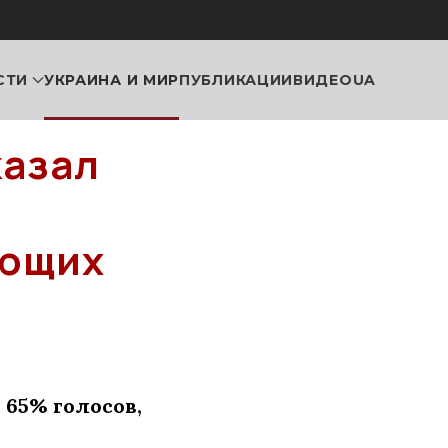
СТИ
УКРАИНА И МИР
ПУБЛИКАЦИИ
ВИДЕО
UA
казал
ующих
я
 65% голосов,