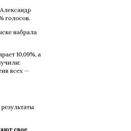
 Александр
% голосов.
нске набрала
рает 10,09%, а
лучили:
тив всех —
и результаты
ают свое