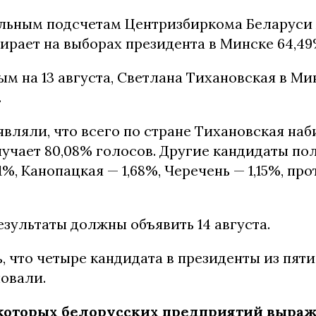
льным подсчетам Центризбиркома Беларуси
ирает на выборах президента в Минске 64,49
м на 13 августа, Светлана Тихановская в Ми
.
являли, что всего по стране Тихановская наби
учает 80,08% голосов. Другие кандидаты по
1%, Канопацкая — 1,68%, Черечень — 1,15%, про
зультаты должны объявить 14 августа.
, что четыре кандидата в президенты из пят
овали.
которых белорусских предприятий выраж