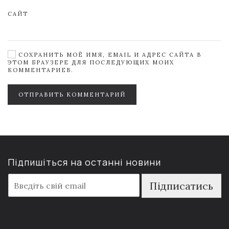
САЙТ
СОХРАНИТЬ МОЁ ИМЯ, EMAIL И АДРЕС САЙТА В
ЭТОМ БРАУЗЕРЕ ДЛЯ ПОСЛЕДУЮЩИХ МОИХ
КОММЕНТАРИЕВ.
ОТПРАВИТЬ КОММЕНТАРИЙ
Підпишіться на останні новини
E
Підписатись
m
a
i
l