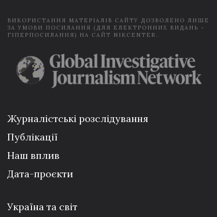
*
ВИКОРИСТАННЯ МАТЕРІАЛІВ САЙТУ ДОЗВОЛЕНО ЛИШЕ
ЗА УМОВИ ПОСИЛАННЯ (ДЛЯ ЕЛЕКТРОННИХ ВИДАНЬ -
ГІПЕРПОСИЛАННЯ) НА САЙТ NIKCENTER.
Журналістські розслідування
Публікації
Наш вплив
Дата-проєкти
Україна та світ