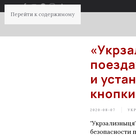
Перейти к содержимому
«Укрза
поезда
и уста
кнопки
2020-08-07
УК
"Укрзализныця
безопасности п