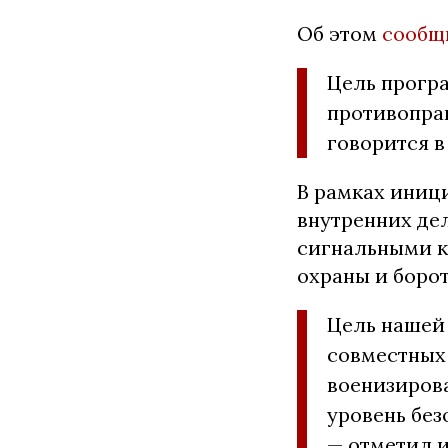
Об этом
сообщ
Цель прогр
противоправ
говорится в
В рамках иниц
внутренних де
сигнальными к
охраны и борот
Цель нашей
совместных 
военизирова
уровень без
— отметил и