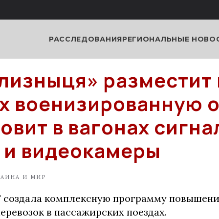
РАССЛЕДОВАНИЯ
РЕГИОНАЛЬНЫЕ НОВО
лизныця» разместит 
х военизированную 
новит в вагонах сигн
 и видеокамеры
РАИНА И МИР
" создала комплексную программу повышен
еревозок в пассажирских поездах.