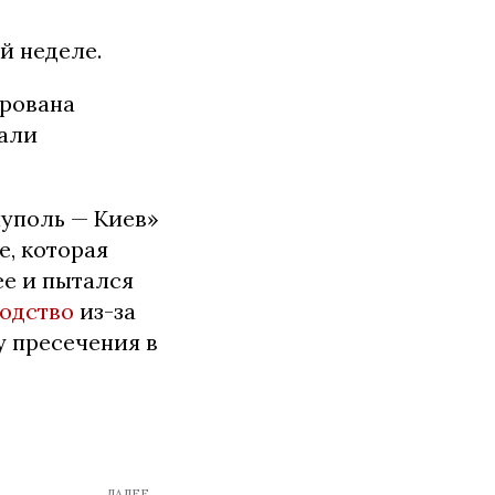
й неделе.
ирована
тали
иуполь — Киев»
е, которая
ее и пытался
одство
из-за
у пресечения в
ДАЛЕЕ →