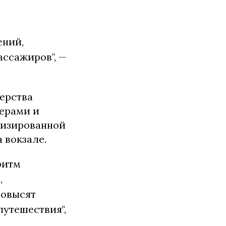
ений,
ассажиров", —
ерства
мерами и
низированной
 вокзале.
ритм
,
повысят
путешествия",