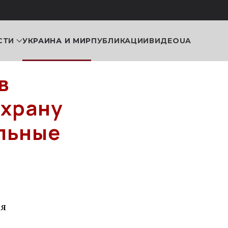
СТИ
УКРАИНА И МИР
ПУБЛИКАЦИИ
ВИДЕО
UA
в
охрану
альные
ия