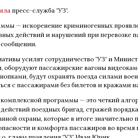
ила
пресс-служба "УЗ".
аммы — искоренение криминогенных проявл
ных действий и нарушений при перевозке п
 сообщении.
иативы усилят сотрудничество "УЗ" и Минист
л, оборудуют пассажирские вагоны видеока
нопками, будут охранять поезда силами вое
ься с пассажирами без билетов и кражами на
 комплексной программы — это четкий алго
действий поездных бригад, стражей порядка
нной охраны, которые в итоге значительно 
опасности и комфорта пассажиров во время 
.о. главы правления "УЗ" Иван Юрик.