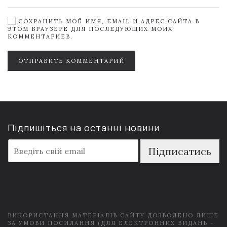
СОХРАНИТЬ МОЁ ИМЯ, EMAIL И АДРЕС САЙТА В
ЭТОМ БРАУЗЕРЕ ДЛЯ ПОСЛЕДУЮЩИХ МОИХ
КОММЕНТАРИЕВ.
ОТПРАВИТЬ КОММЕНТАРИЙ
Підпишіться на останні новини
E
Підписатись
m
a
i
l
*
ВИКОРИСТАННЯ МАТЕРІАЛІВ САЙТУ ДОЗВОЛЕНО ЛИШЕ
ЗА УМОВИ ПОСИЛАННЯ (ДЛЯ ЕЛЕКТРОННИХ ВИДАНЬ -