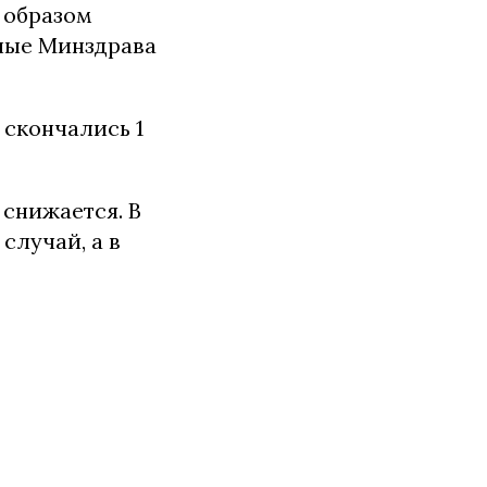
м образом
ые Минздрава
а скончались 1
 снижается. В
случай, а в