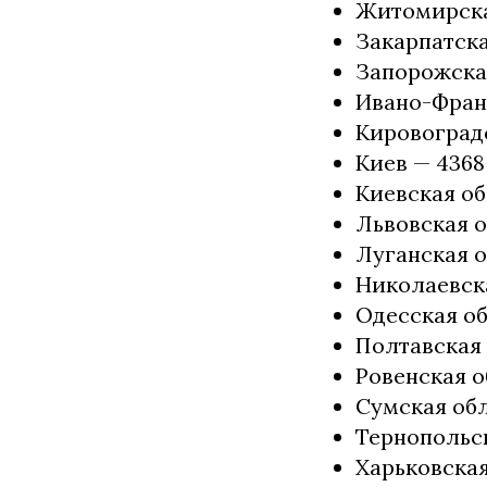
Житомирска
Закарпатска
Запорожская
Ивано-Франк
Кировоградс
Киев — 4368
Киевская об
Львовская о
Луганская о
Николаевска
Одесская об
Полтавская 
Ровенская о
Сумская обл
Тернопольск
Харьковская