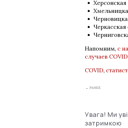
Херсонская 
Хмельницкая
Черновицкая
Черкасская 
Черниговска
Напомним,
с н
случаев COVID
COVID
,
статис
← РАНЕЕ
Увага! Ми ув
затримкою