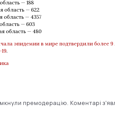
область — 188
 область — 622
 область — 4357
область — 603
я область — 480
ачала эпидемии в мире подтвердили более 9 
-19
.
тика
імкнули премодерацію. Коментарі з'яв