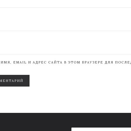
ИМЯ, EMAIL И АДРЕС САЙТА В ЭТОМ БРАУЗЕРЕ ДЛЯ ПОСЛ
МЕНТАРИЙ
E