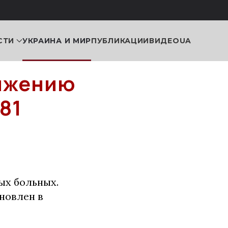
СТИ
УКРАИНА И МИР
ПУБЛИКАЦИИ
ВИДЕО
UA
нижению
81
ых больных.
новлен в