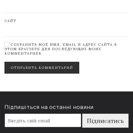
САЙТ
СОХРАНИТЬ МОЁ ИМЯ, EMAIL И АДРЕС САЙТА В
ЭТОМ БРАУЗЕРЕ ДЛЯ ПОСЛЕДУЮЩИХ МОИХ
КОММЕНТАРИЕВ.
ОТПРАВИТЬ КОММЕНТАРИЙ
Підпишіться на останні новини
E
Підписатись
m
a