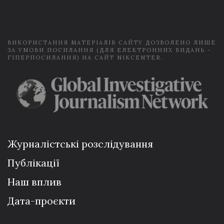
i
l
*
ВИКОРИСТАННЯ МАТЕРІАЛІВ САЙТУ ДОЗВОЛЕНО ЛИШЕ
ЗА УМОВИ ПОСИЛАННЯ (ДЛЯ ЕЛЕКТРОННИХ ВИДАНЬ -
ГІПЕРПОСИЛАННЯ) НА САЙТ NIKCENTER.
Журналістські розслідування
Публікації
Наш вплив
Дата-проєкти