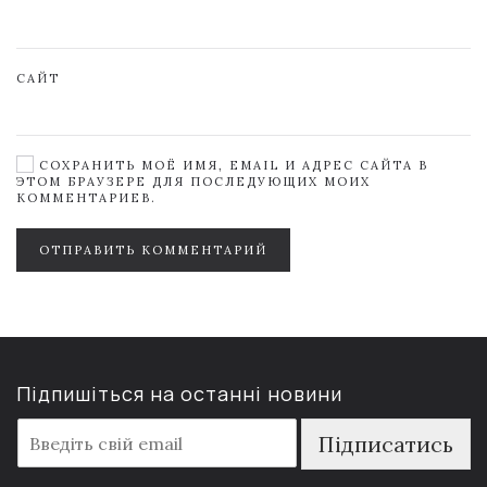
САЙТ
СОХРАНИТЬ МОЁ ИМЯ, EMAIL И АДРЕС САЙТА В
ЭТОМ БРАУЗЕРЕ ДЛЯ ПОСЛЕДУЮЩИХ МОИХ
КОММЕНТАРИЕВ.
ОТПРАВИТЬ КОММЕНТАРИЙ
Підпишіться на останні новини
E
Підписатись
m
a