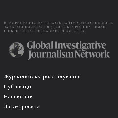
i
l
*
ВИКОРИСТАННЯ МАТЕРІАЛІВ САЙТУ ДОЗВОЛЕНО ЛИШЕ
ЗА УМОВИ ПОСИЛАННЯ (ДЛЯ ЕЛЕКТРОННИХ ВИДАНЬ -
ГІПЕРПОСИЛАННЯ) НА САЙТ NIKCENTER.
Журналістські розслідування
Публікації
Наш вплив
Дата-проєкти