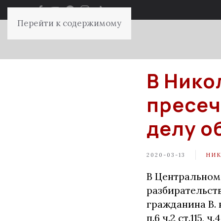
Перейти к содержимому
В Нико
пресеч
делу о
2020-03-13
НИК
В Центральном
разбирательст
гражданина В.
п.6 ч.2 ст.115,