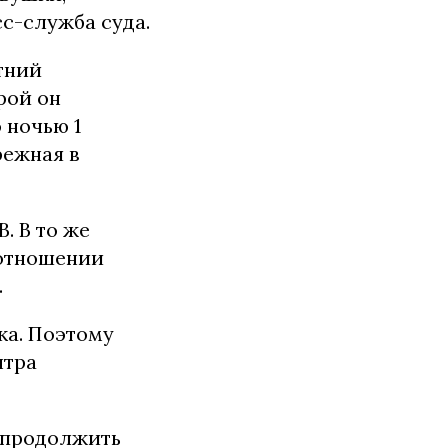
сс-служба суда.
тний
рой он
 ночью 1
режная в
. В то же
 отношении
.
ка. Поэтому
нтра
 продолжить