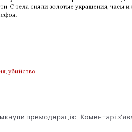
и. С тела сняли золотые украшения, часы и
ефон.
ия
,
убийство
імкнули премодерацію. Коментарі з'яв