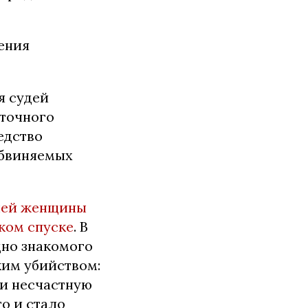
ения
я судей
уточного
едство
обвиняемых
тней женщины
ском спуске
. В
дно знакомого
ким убийством:
ли несчастную
о и стало