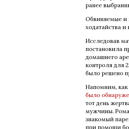
ранее выбранн
Обвиняемые и 
ходатайства и 
Исследовав ма
постановила п
домашнего аре
контроля для 
было решено п
Напомним, как
было обнаружен
тот день жерт
мужчины. Рома
знакомый парен
при помощи бо