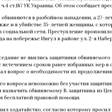
ч.4 ст.187 УК Украины. Об этом сообщает пре
обвиняются в разбойном нападении, а 27-ле
кже и в убийстве 35-летней женщины, с кото
в социальной сети. Преступление произошло
ода на побережье Ингул в районе ул. 2-я Набе
седание не явились защитники обвиняемого В
 с истечением сроков ранее избранных мер в
тал вопрос о необходимости их продолжения
го вопроса невозможно без участия защитни
 назначить обвиняемому В. защитника из Це
я бесплатной правовой помощи.
вил ходатайство, согласно которому просил