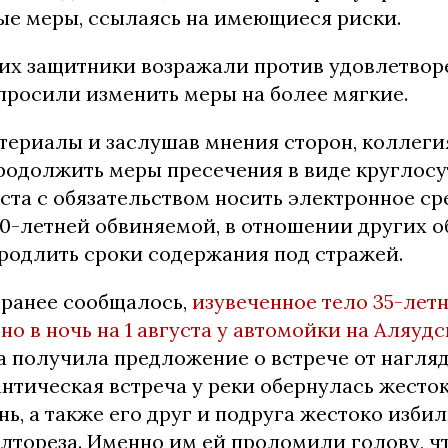
ые меры, ссылаясь на имеющиеся риски.
их защитники возражали против удовлетвор
просили изменить меры на более мягкие.
териалы и заслушав мнения сторон, коллеги
родолжить меры пресечения в виде круглос
ста с обязательством носить электронное ср
20-летней обвиняемой, в отношении других 
родлить сроки содержания под стражей.
 ранее сообщалось,
изувеченное тело 35-ле
о в ночь на 1 августа у автомойки на Аляуд
ва получила предложение о встрече от нагля
нтическая встреча у реки обернулась жесто
ь, а также его друг и подруга жестоко изби
лтореза. Именно им ей проломили голову, чт