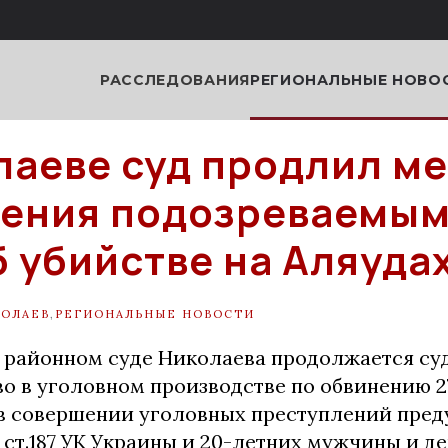
РАССЛЕДОВАНИЯ
РЕГИОНАЛЬНЫЕ НОВО
лаеве суд продлил м
ения подозреваемым
б убийстве на Аляуда
ОЛАЕВ
,
РЕГИОНАЛЬНЫЕ НОВОСТИ
 районном суде Николаева продолжается су
во в уголовном производстве по обвинению 2
 в совершении уголовных преступлений пре
 ч.4 ст.187 УК Украины и 20-летних мужчины и д