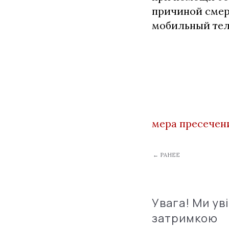
причиной смерт
мобильный тел
мера пресечен
← РАНЕЕ
Увага! Ми ув
затримкою