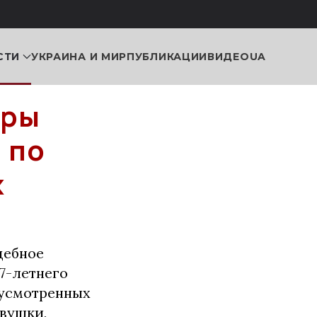
СТИ
УКРАИНА И МИР
ПУБЛИКАЦИИ
ВИДЕО
UA
еры
 по
х
дебное
7-летнего
дусмотренных
евушки,