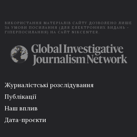
l
*
ВИКОРИСТАННЯ МАТЕРІАЛІВ САЙТУ ДОЗВОЛЕНО ЛИШЕ
ЗА УМОВИ ПОСИЛАННЯ (ДЛЯ ЕЛЕКТРОННИХ ВИДАНЬ -
ГІПЕРПОСИЛАННЯ) НА САЙТ NIKCENTER.
Журналістські розслідування
Публікації
Наш вплив
Дата-проєкти