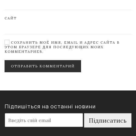
САЙТ
СОХРАНИТЬ МОЁ ИМЯ, EMAIL И АДРЕС САЙТА В
ЭТОМ БРАУЗЕРЕ ДЛЯ ПОСЛЕДУЮЩИХ МОИХ
КОММЕНТАРИЕВ.
ОТПРАВИТЬ КОММЕНТАРИЙ
Підпишіться на останні новини
E
Підписатись
m
a
i