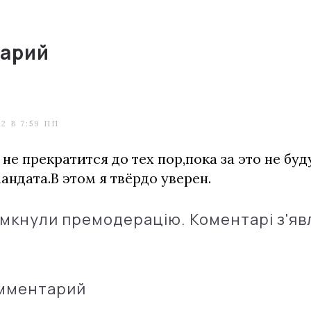
арий
2 В 7:59 ПП
не прекратится до тех пор,пока за это не бу
андата.В этом я твёрдо уверен.
імкнули премодерацію. Коментарі з'яв
омментарий