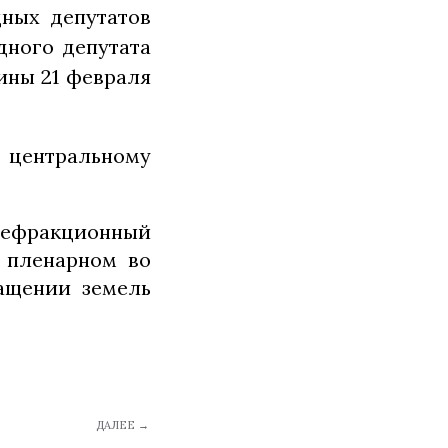
ных депутатов
дного депутата
ины 21 февраля
 центральному
нефракционный
пленарном во
ращении земель
ДАЛЕЕ →