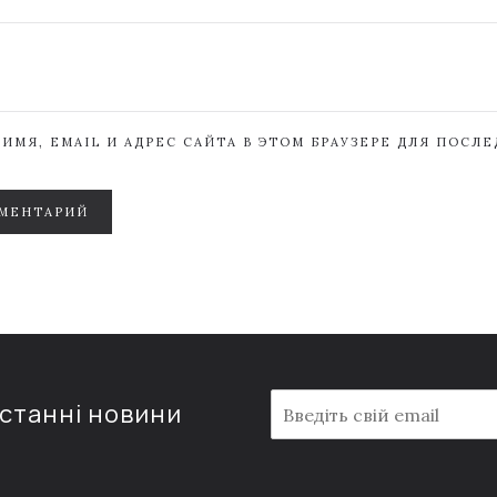
ИМЯ, EMAIL И АДРЕС САЙТА В ЭТОМ БРАУЗЕРЕ ДЛЯ ПОСЛ
МЕНТАРИЙ
E
останні новини
m
a
i
l