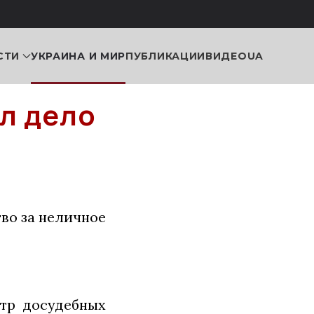
СТИ
УКРАИНА И МИР
ПУБЛИКАЦИИ
ВИДЕО
UA
л дело
во за неличное
стр досудебных