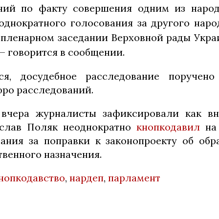
ний по факту совершения одним из народ
однократного голосования за другого наро
 пленарном заседании Верховной рады Укра
 — говорится в сообщении.
ся, досудебное расследование поручено
юро расследований.
 вчера журналисты зафиксировали как в
ислав Поляк неоднократно
кнопкодавил
на 
ания за поправки к законопроекту об об
твенного назначения.
нопкодавство
,
нардеп
,
парламент