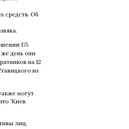
х средств. Об
звяка.
ошении 175
т же день они
ратников на 12
Ставицкого из
также могут
что "Киев
тивы лиц,