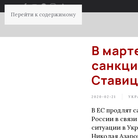
Перейти к содержимому
В март
санкци
Ставиц
2020-02-21
УКР
В ЕС продлят 
России в связ
ситуации в Ук
Николая Азаро