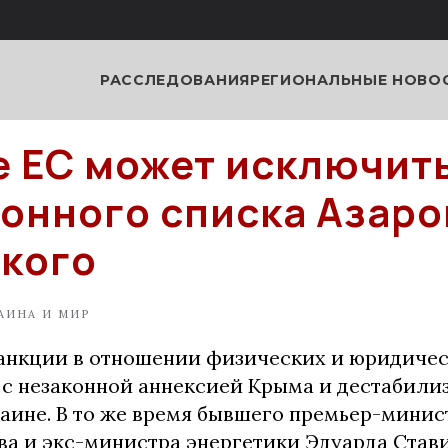
РАССЛЕДОВАНИЯ
РЕГИОНАЛЬНЫЕ НОВО
е ЕС может исключить
онного списка Азаро
кого
АИНА И МИР
санкции в отношении физических и юридиче
и с незаконной аннексией Крыма и дестабили
раине. В то же время бывшего премьер-мини
ва и экс-министра энергетики Эдуарда Став