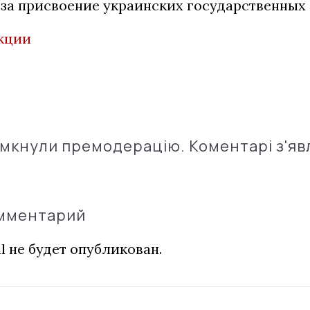
 за присвоение украинских государственных 
кции
імкнули премодерацію. Коментарі з'яв
омментарий
l не будет опубликован.