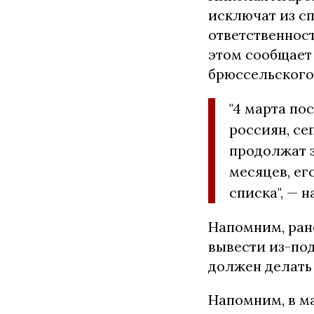
исключат из с
ответственност
этом сообщает 
брюссельского
"4 марта по
россиян, се
продолжат з
месяцев, ег
списка", — 
Напомним, ран
вывести из-под
должен делать 
Напомним, в ма