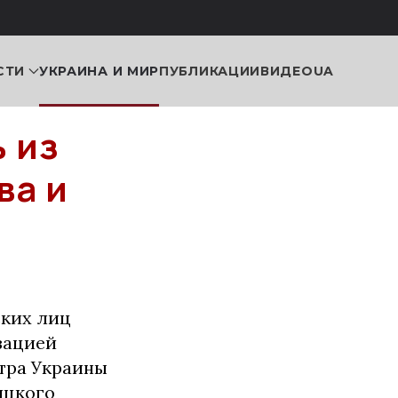
СТИ
УКРАИНА И МИР
ПУБЛИКАЦИИ
ВИДЕО
UA
 из
ва и
ских лиц
зацией
стра Украины
ицкого