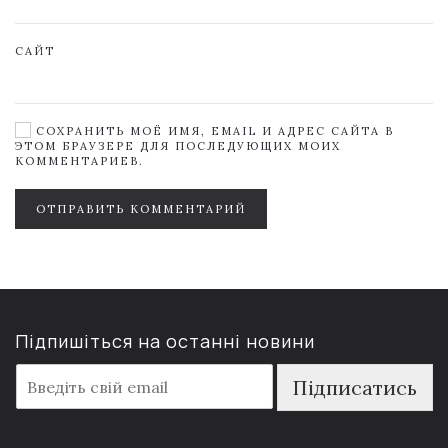
САЙТ
СОХРАНИТЬ МОЁ ИМЯ, EMAIL И АДРЕС САЙТА В
ЭТОМ БРАУЗЕРЕ ДЛЯ ПОСЛЕДУЮЩИХ МОИХ
КОММЕНТАРИЕВ.
ОТПРАВИТЬ КОММЕНТАРИЙ
Підпишіться на останні новини
E
Підписатись
m
a
i