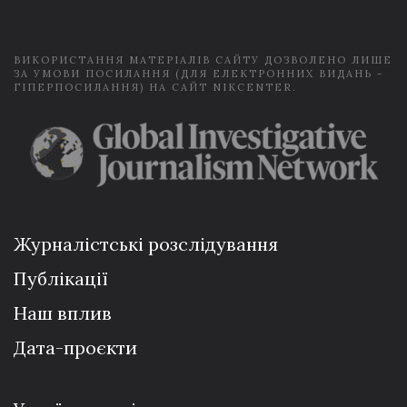
l
*
ВИКОРИСТАННЯ МАТЕРІАЛІВ САЙТУ ДОЗВОЛЕНО ЛИШЕ
ЗА УМОВИ ПОСИЛАННЯ (ДЛЯ ЕЛЕКТРОННИХ ВИДАНЬ -
ГІПЕРПОСИЛАННЯ) НА САЙТ NIKCENTER.
Журналістські розслідування
Публікації
Наш вплив
Дата-проєкти