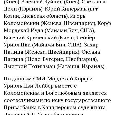
(Киев), Алексей Буйнис (Киев), Светлана
Дели (Израиль), Юрий Киперман (пгт
Козин, Киевская область), Игорь
Коломойский (Женева, Швейцария), Корф
Мордехай Иуда (Майами Бич, США),
Евгений Кричевский (Киев), Лейбер
Уриэл Цви (Майами Бич, США), Захар
Палица (Женева, Швейцария), Оксана
Палица (Шене-Бугерис, Швейцария),
Дмитрий Потишман (Натания, Израиль).
По данным СМИ, Мордехай Корф и
Уриэль Цви Лейбер вместе с
Коломойским и Боголюбовым являются
соответчиками по иску государственного
Приватбанка в Канцлерском суде штата
Делавэр (США) по обвинению в