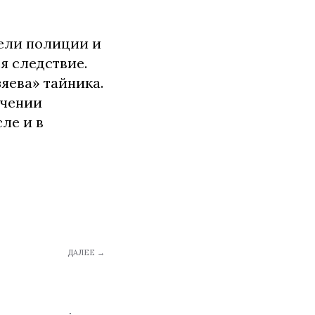
ели полиции и
я следствие.
яева» тайника.
ачении
ле и в
ДАЛЕЕ →