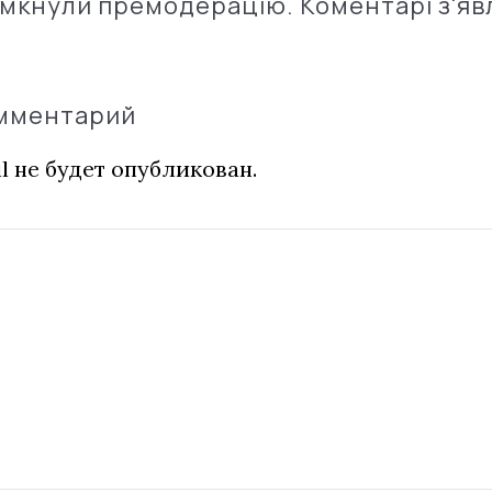
імкнули премодерацію. Коментарі з'яв
омментарий
l не будет опубликован.