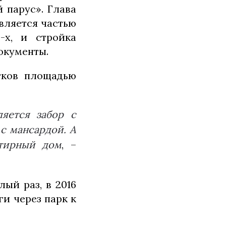
 парус». Глава
является частью
-х, и стройка
документы.
тков площадью
ляется забор с
 с мансардой. А
ртирный дом
, –
ый раз, в 2016
и через парк к