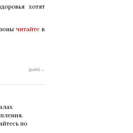
доровья хотят
 зоны
читайте
в
ДАЛЕЕ →
алах
упления.
айтесь по