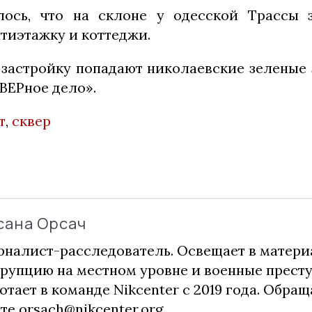
лось, что на склоне у одесской Трассы з
тиэтажку и коттеджи.
д застройку попадают николаевские зеленые
ВЕРное дело».
т
,
сквер
сана Орсач
налист-расследователь. Освещает в матери
рупцию на местном уровне и военные прест
отает в команде Nikcenter с 2019 года. Обращ
чте
orsach@nikcenter.org