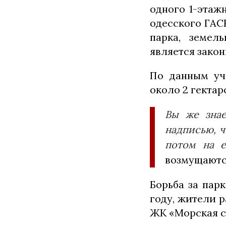
одного 1-этаж
одесского ГАСК
парка, земел
является закон
По данным уч
около 2 гектар
Вы же знае
надписью, ч
потом на е
возмущаютс
Борьба за пар
году, жители 
ЖК «Морская 