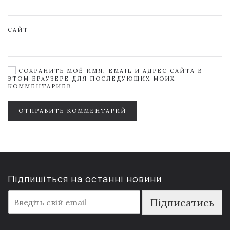
САЙТ
СОХРАНИТЬ МОЁ ИМЯ, EMAIL И АДРЕС САЙТА В
ЭТОМ БРАУЗЕРЕ ДЛЯ ПОСЛЕДУЮЩИХ МОИХ
КОММЕНТАРИЕВ.
ОТПРАВИТЬ КОММЕНТАРИЙ
Підпишіться на останні новини
E
Підписатись
m
a
i