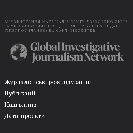
l
*
ВИКОРИСТАННЯ МАТЕРІАЛІВ САЙТУ ДОЗВОЛЕНО ЛИШЕ
ЗА УМОВИ ПОСИЛАННЯ (ДЛЯ ЕЛЕКТРОННИХ ВИДАНЬ -
ГІПЕРПОСИЛАННЯ) НА САЙТ NIKCENTER.
Журналістські розслідування
Публікації
Наш вплив
Дата-проєкти