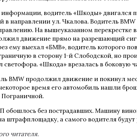
информации, водитель «Шкоды» двигался по
ой в направлении ул. Чкалова. Водитель BMW
правлению. На вышеуказанном перекрестке 
лжил движение прямо на разрешающий сиг
ез ему выехал «БМВ», водитель которого по
граничную в сторону 1-й Слободской, но пр
 светофора. «Шкода» врезалась в боковую ч
ель BMW продолжил движение и покинул мес
 некоторое время его автомобиль нашли бро
. Пограничной.
ДТП обошлось без пострадавших. Машину вин
на штрафплощадку, а самого водителя будут 
го читателя.