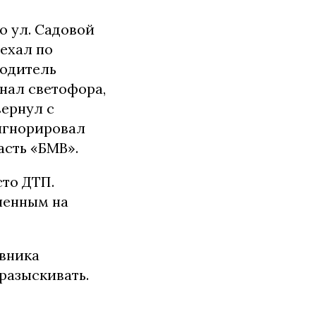
 ул. Садовой
 ехал по
водитель
нал светофора,
вернул с
оигнорировал
асть «БМВ».
то ДТП.
шенным на
овника
разыскивать.