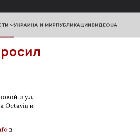
СТИ
УКРАИНА И МИР
ПУБЛИКАЦИИ
ВИДЕО
UA
бросил
довой и ул.
 Octavia и
nfo
в