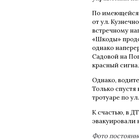
По имеющейся 
от ул. Кузнечн
встречному на
«Шкоды» продо
однако наперер
Садовой на По
красный сигнал
Однако, водит
Только спустя
тротуаре по ул
К счастью, в 
эвакуировали 
Фото постоянно