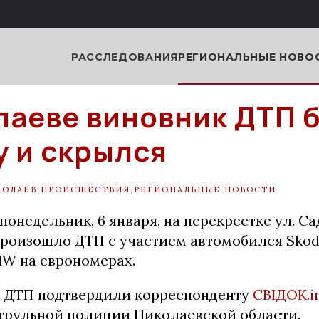
РАССЛЕДОВАНИЯ
РЕГИОНАЛЬНЫЕ НОВО
лаеве виновник ДТП 
 и скрылся
КОЛАЕВ
,
ПРОИСШЕСТВИЯ
,
РЕГИОНАЛЬНЫЕ НОВОСТИ
 понедельник, 6 января, на перекрестке ул. Са
роизошло ДТП с участием автомобился Skoda
W на еврономерах.
 ДТП подтвердили корреспонденту
СВІДОК.i
трульной полиции Николаевской области.