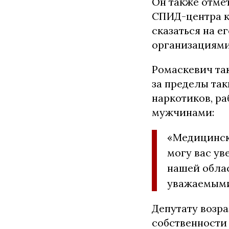
Он также отме
СПИД-центра к
сказаться на 
организациями
Ромаскевич та
за пределы та
наркотиков, р
мужчинами:
«Медицинска
могу вас ув
нашей обла
уважаемыми
Депутату возр
собственности