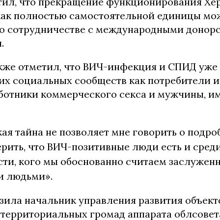
тил, что прекращение функционирования Хе
ак полностью самостоятельной единицы мо
его сотрудничестве с международными донор
.
кже отметил, что ВИЧ-инфекция и СПИД уже
ких социальных сообществ как потребители 
аботники коммерческого секса и мужчины, и
я тайна не позволяет мне говорить о подроб
ерить, что ВИЧ-позитивные люди есть и сред
сти, кого мы обоснованно считаем заслужен
 людьми».
азила начальник управления развития объек
 территориальных громад аппарата облсовет