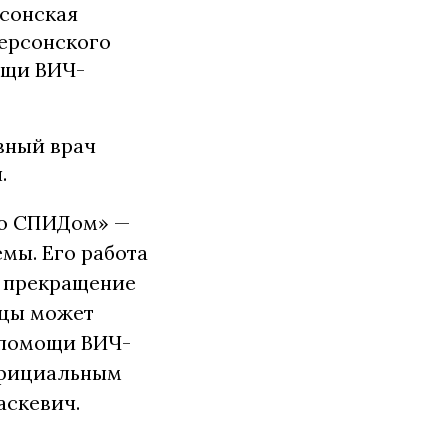
сонская
Херсонского
ощи ВИЧ-
авный врач
.
со СПИДом» —
мы. Его работа
И прекращение
ицы может
 помощи ВИЧ-
официальным
аскевич.