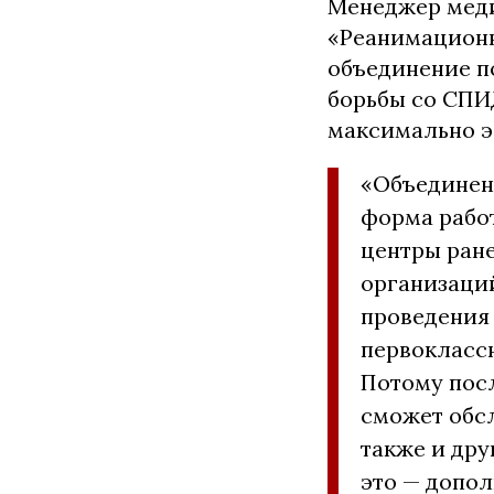
Менеджер мед
«Реанимационн
объединение п
борьбы со СПИ
максимально э
«Объединен
форма рабо
центры ране
организаци
проведения 
первокласс
Потому пос
сможет обсл
также и др
это — допо