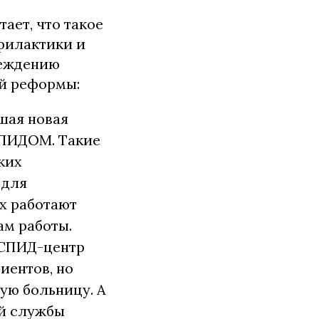
ает, что такое
филактики и
реждению
й реформы:
шая новая
СПИДОМ. Такие
ких
 для
х работают
ам работы.
 СПИД-центр
иентов, но
ую больницу. А
й службы