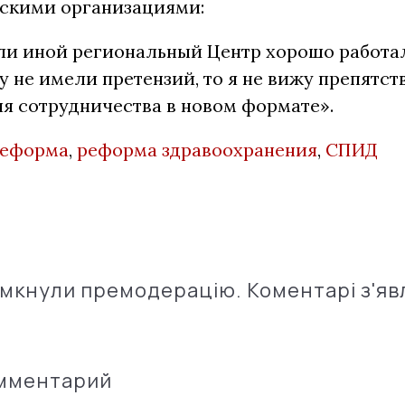
рскими организациями:
ли иной региональный Центр хорошо работал
му не имели претензий, то я не вижу препятст
я сотрудничества в новом формате».
реформа
,
реформа здравоохранения
,
СПИД
імкнули премодерацію. Коментарі з'яв
омментарий