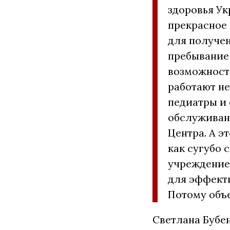
здоровья Ук
прекрасное 
для получен
пребывание
возможносте
работают не
педиатры и 
обслуживан
Центра. А э
как сугубо
учреждение
для эффект
Потому объе
Светлана Бубе