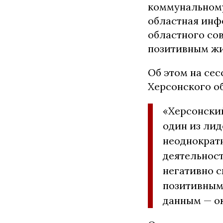
коммунальному
областная инф
областного со
позитивным жи
Об этом на сес
Херсонского о
«Херсонски
один из лид
неоднократн
деятельнос
негативно с
позитивным
данным — ок