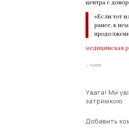
центра с доно
«Если тот и
ранее, к не
продолжени
медицинская 
← РАНЕЕ
Увага! Ми ув
затримкою
Добавить к