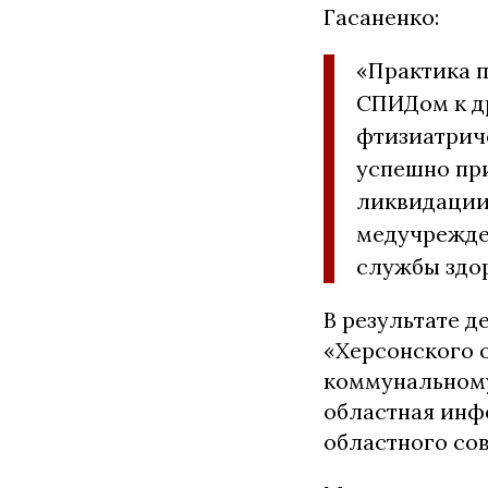
Гасаненко:
«Практика 
СПИДом к д
фтизиатрич
успешно при
ликвидации 
медучрежде
службы здо
В результате 
«Херсонского 
коммунальному
областная инф
областного сов