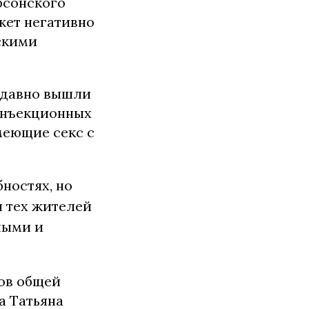
рсонского
жет негативно
скими
 давно вышли
инъекционных
меющие секс с
ностях, но
и тех жителей
ными и
тов общей
а Татьяна