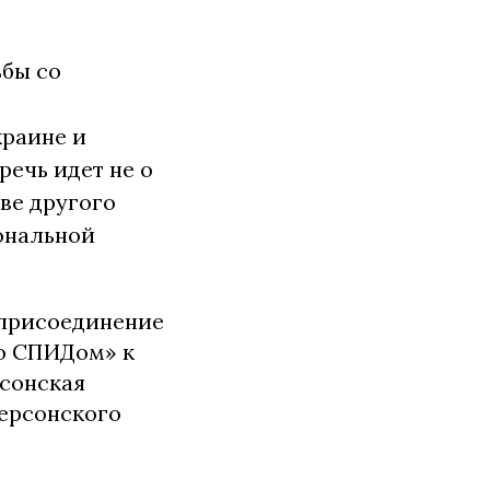
ьбы со
краине и
речь идет не о
ве другого
ональной
 присоединение
со СПИДом» к
сонская
Херсонского