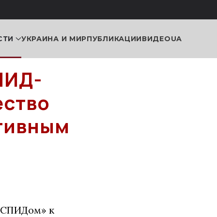
СТИ
УКРАИНА И МИР
ПУБЛИКАЦИИ
ВИДЕО
UA
ПИД-
ество
тивным
о СПИДом» к