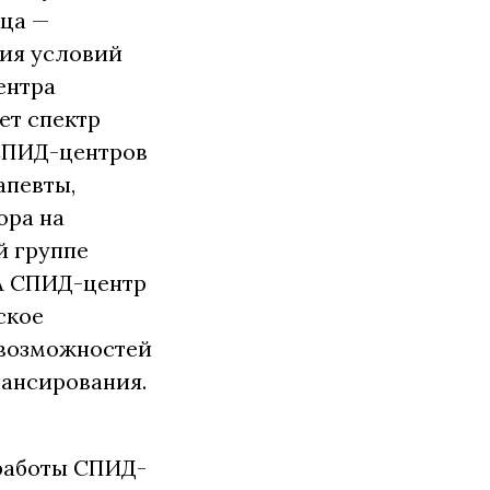
ица —
ния условий
ентра
ет спектр
 СПИД-центров
апевты,
ора на
й группе
 А СПИД-центр
ское
 возможностей
нансирования.
 работы СПИД-