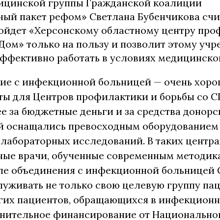
ицинской группы Гражданской коалиции
ый пакет рефом» Светлана Бубенчикова счит
ойдет «Херсонскому областному центру про
Дом» только на пользу и позволит этому уч
ффективно работать в условиях медицинско
ие с инфекционной больницей — очень хоро
ты для Центров профилактики и борьбы со 
е за бюджетные деньги и за средства донорс
й оснащались превосходным оборудованием
лабораторных исследований. В таких центра
ные врачи, обученные современным методик
ле объединения с инфекционной больницей
уживать не только свою целевую группу пац
угих пациентов, обращающихся в инфекционн
лнительное финансирование от Национально