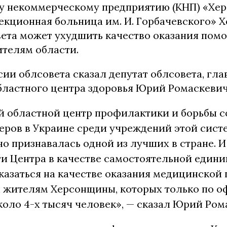
 некоммерческому предприятию (КНП) «Хер
екционная больница им. И. Горбачевского» 
вета может ухудшить качество оказания пом
телям области.
сии облсовета сказал депутат облсовета, гл
бластного центра здоровья Юрий Ромаскевич
й областной центр профилактики и борьбы 
еров в Украине среди учреждений этой систе
о признавалась одной из лучших в стране. 
ти Центра в качестве самостоятельной един
казаться на качестве оказания медицинской
 жителям Херсонщины, которых только по 
оло 4-х тысяч человек», — сказал Юрий Ром