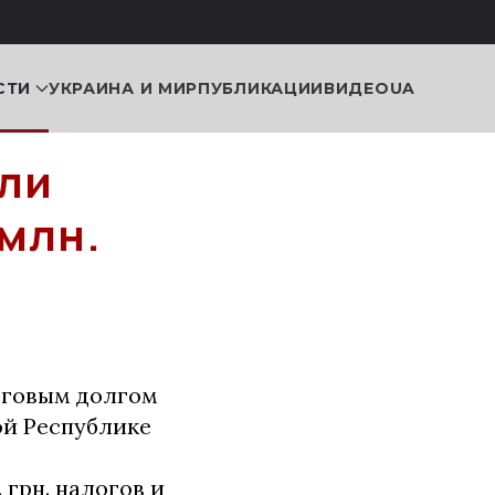
СТИ
УКРАИНА И МИР
ПУБЛИКАЦИИ
ВИДЕО
UA
ли
млн.
оговым долгом
ой Республике
грн. налогов и