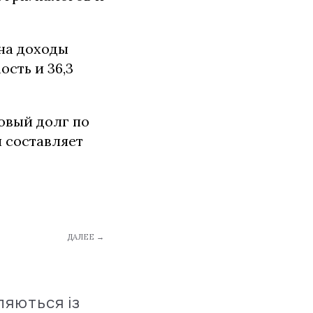
 на доходы
ость и 36,3
овый долг по
 составляет
ДАЛЕЕ →
ляються із