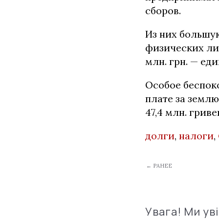
сборов.
Из них большую
физических лиц
млн. грн. — ед
Особое беспок
плате за земл
47,4 млн. гриве
долги
,
налоги
,
← РАНЕЕ
Увага! Ми ув