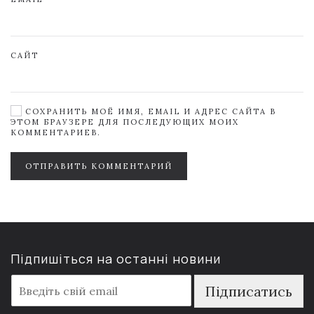
САЙТ
СОХРАНИТЬ МОЁ ИМЯ, EMAIL И АДРЕС САЙТА В
ЭТОМ БРАУЗЕРЕ ДЛЯ ПОСЛЕДУЮЩИХ МОИХ
КОММЕНТАРИЕВ.
ОТПРАВИТЬ КОММЕНТАРИЙ
Підпишіться на останні новини
E
Підписатись
m
a