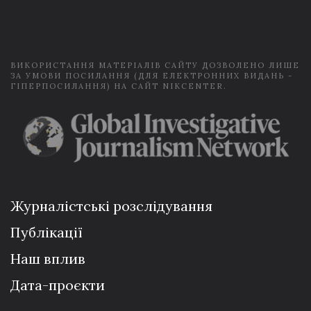
i
l
*
ВИКОРИСТАННЯ МАТЕРІАЛІВ САЙТУ ДОЗВОЛЕНО ЛИШЕ
ЗА УМОВИ ПОСИЛАННЯ (ДЛЯ ЕЛЕКТРОННИХ ВИДАНЬ -
ГІПЕРПОСИЛАННЯ) НА САЙТ NIKCENTER.
Журналістські розслідування
Публікації
Наш вплив
Дата-проєкти