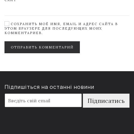
САЙТ
СОХРАНИТЬ МОЁ ИМЯ, EMAIL И АДРЕС САЙТА В
ЭТОМ БРАУЗЕРЕ ДЛЯ ПОСЛЕДУЮЩИХ МОИХ
КОММЕНТАРИЕВ.
ОТПРАВИТЬ КОММЕНТАРИЙ
Підпишіться на останні новини
E
Підписатись
m
a
i
l
*