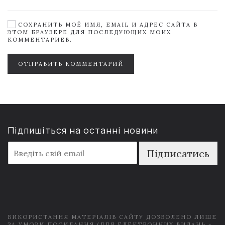
СОХРАНИТЬ МОЁ ИМЯ, EMAIL И АДРЕС САЙТА В
ЭТОМ БРАУЗЕРЕ ДЛЯ ПОСЛЕДУЮЩИХ МОИХ
КОММЕНТАРИЕВ.
ОТПРАВИТЬ КОММЕНТАРИЙ
Підпишіться на останні новини
E
Підписатись
m
a
i
l
*
ВИКОРИСТАННЯ МАТЕРІАЛІВ САЙТУ ДОЗВОЛЕНО ЛИШЕ
ЗА УМОВИ ПОСИЛАННЯ (ДЛЯ ЕЛЕКТРОННИХ ВИДАНЬ -