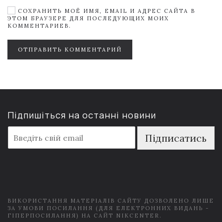
СОХРАНИТЬ МОЁ ИМЯ, EMAIL И АДРЕС САЙТА В
ЭТОМ БРАУЗЕРЕ ДЛЯ ПОСЛЕДУЮЩИХ МОИХ
КОММЕНТАРИЕВ.
ОТПРАВИТЬ КОММЕНТАРИЙ
Підпишіться на останні новини
E
Підписатись
m
a
i
l
*
ВИКОРИСТАННЯ МАТЕРІАЛІВ САЙТУ ДОЗВОЛЕНО ЛИШЕ
ЗА УМОВИ ПОСИЛАННЯ (ДЛЯ ЕЛЕКТРОННИХ ВИДАНЬ -
ГІПЕРПОСИЛАННЯ) НА САЙТ NIKCENTER.