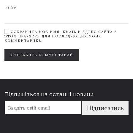
САЙТ
СОХРАНИТЬ МОЁ ИМЯ, EMAIL И АДРЕС САЙТА В
ЭТОМ БРАУЗЕРЕ ДЛЯ ПОСЛЕДУЮЩИХ МОИХ
КОММЕНТАРИЕВ.
ОТПРАВИТЬ КОММЕНТАРИЙ
Підпишіться на останні новини
E
Підписатись
m
a
i
l