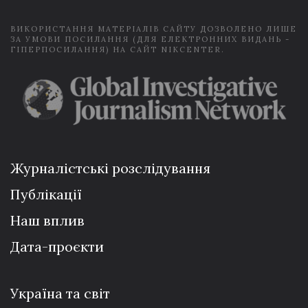
*
ВИКОРИСТАННЯ МАТЕРІАЛІВ САЙТУ ДОЗВОЛЕНО ЛИШЕ
ЗА УМОВИ ПОСИЛАННЯ (ДЛЯ ЕЛЕКТРОННИХ ВИДАНЬ -
ГІПЕРПОСИЛАННЯ) НА САЙТ NIKCENTER.
Журналістські розслідування
Публікації
Наш вплив
Дата-проєкти
Україна та світ