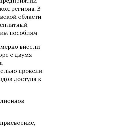
 предприятий
ол региона. В
вской области
есплатный
ким пособиям.
омерно внесли
оре с двумя
а
тельно провели
одов доступа к
ллионнов
 (присвоение,