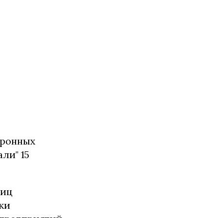
тронных
ли" 15
лиц
ки