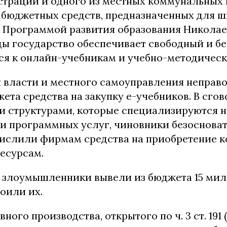
трации и одного из местных коммунальных
 бюджетных средств, предназначенных для шк
с Программой развития образования Николае
оды государство обеспечивает свободный и б
ся к онлайн-учебникам и учебно-методичес
 власти и местного самоуправления неправ
ета средства на закупку е-учебников. В сгов
 структурами, которые специализируются н
и программных услуг, чиновники безоснова
числили фирмам средства на приобретение к
есурсам.
 злоумышленники вывели из бюджета 15 ми
оили их.
ного производства, открытого по ч. 3 ст. 191