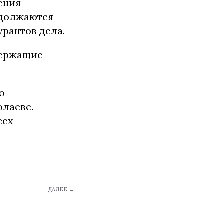
ения
одолжаются
урантов дела.
держащие
о
лаеве.
сех
ДАЛЕЕ →