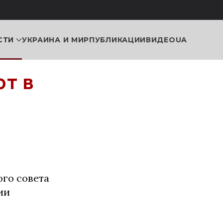
СТИ
УКРАИНА И МИР
ПУБЛИКАЦИИ
ВИДЕО
UA
т в
ого совета
ии