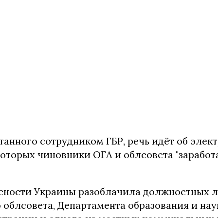
танного сотрудником ГБР, речь идёт об элек
которых чиновники ОГА и облсовета "заработа
сности Украины разоблачила должностных 
 облсовета, Департамента образования и нау