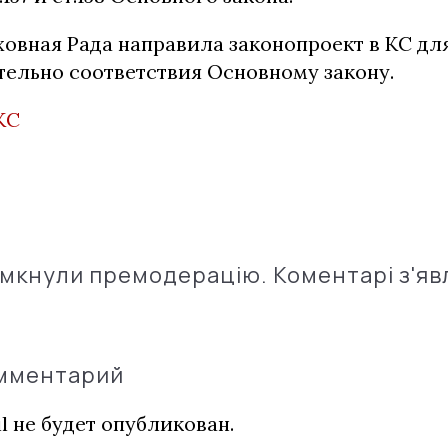
ховная Рада направила законопроект в КС дл
тельно соответствия Основному закону.
КС
імкнули премодерацію. Коментарі з'яв
омментарий
l не будет опубликован.