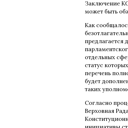
Заключение КС
может быть об
Как сообщалось
безотлагательн
предлагается д
парламентског
отдельных сфе
статус которы
перечень полн
будет дополнен
таких уполном
Согласно проц
Верховная Рад
Конституционн
инициативы ст.