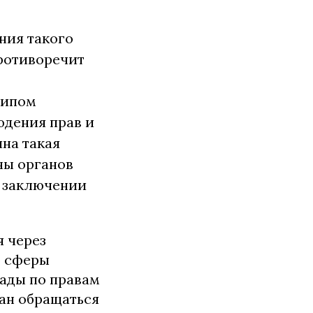
ния такого
ротиворечит
ципом
юдения прав и
ина такая
ны органов
в заключении
я через
ю сферы
ады по правам
дан обращаться