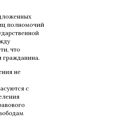
едложенных
ниц полномочий
ударственной
ежду
ти, что
и гражданина.
ения не
асуются с
еления
равового
свободам