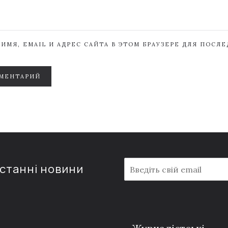
ИМЯ, EMAIL И АДРЕС САЙТА В ЭТОМ БРАУЗЕРЕ ДЛЯ ПОСЛ
МЕНТАРИЙ
E
останні новини
m
a
i
l
*