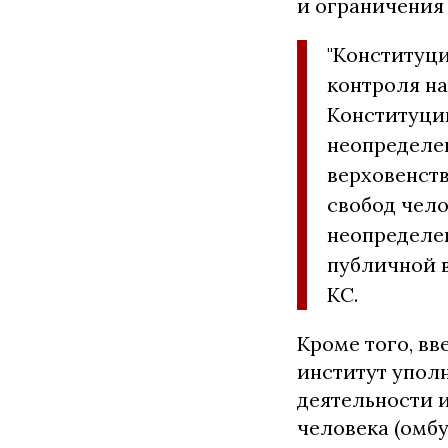
и ограничения 
"Конституци
контроля н
Конституци
неопределе
верховенств
свобод чело
неопределен
публичной в
КС.
Кроме того, вв
институт упол
деятельности 
человека (омбу