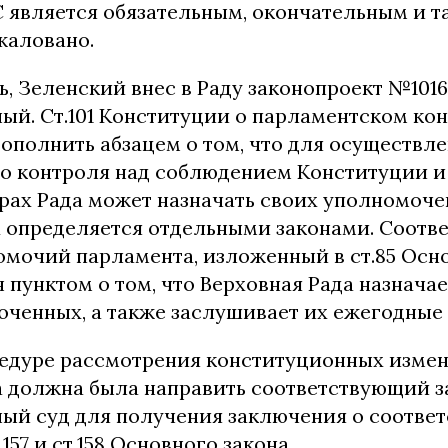
 является обязательным, окончательным и та
жаловано.
, Зеленский внес в Раду законопроект №1016 
ый. Ст.101 Конституции о парламентском ко
ополнить абзацем о том, что для осуществл
о контроля над соблюдением Конституции и 
рах Рада может назначать своих уполномоче
х определяется отдельными законами. Соотв
омочий парламента, изложенный в ст.85 Осно
 пунктом о том, что Верховная Рада назначае
оченных, а также заслушивает их ежегодные 
едуре рассмотрения конституционных измен
а должна была направить соответствующий з
ый суд для получения заключения о соотве
157 и ст.158 Основного закона.