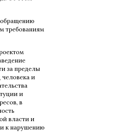
у обращению
им требованиям
проектом
введение
ти за пределы
 человека и
ательства
туции и
ресов, в
ность
ой власти и
ти к нарушению