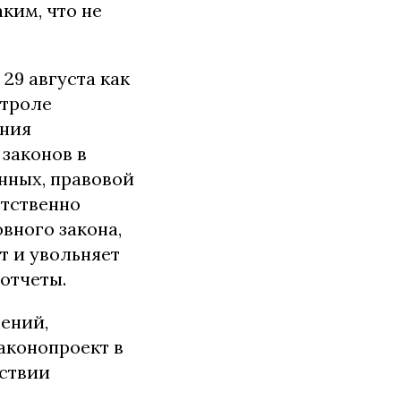
ким, что не
29 августа как
нтроле
ения
законов в
нных, правовой
етственно
вного закона,
т и увольняет
отчеты.
ений,
аконопроект в
тствии