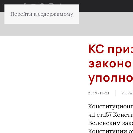
Перейти к содержимому
КС при
законо
уполн
2019-11-21
УКРА
Конституционн
ч.1 ст.157 Ко
Зеленским зако
Конституции о