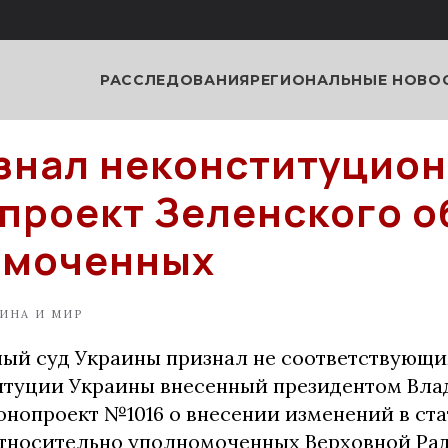
РАССЛЕДОВАНИЯ
РЕГИОНАЛЬНЫЕ НОВО
знал неконституцио
проект Зеленского о
омоченных
ИНА И МИР
ый суд Украины признал не соответствующ
нституции Украины внесенный президентом Вл
нопроект №1016 о внесении изменений в стат
тносительно уполномоченных Верховной Рад