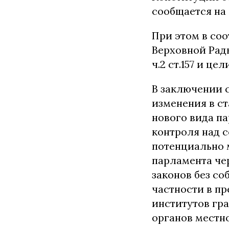
сообщается на
При этом в со
Верховной Рад
ч.2 ст.157 и ц
В заключении 
изменения в ст
нового вида п
контроля над 
потенциально 
парламента че
законов без со
частности в пр
институтов гр
органов местн