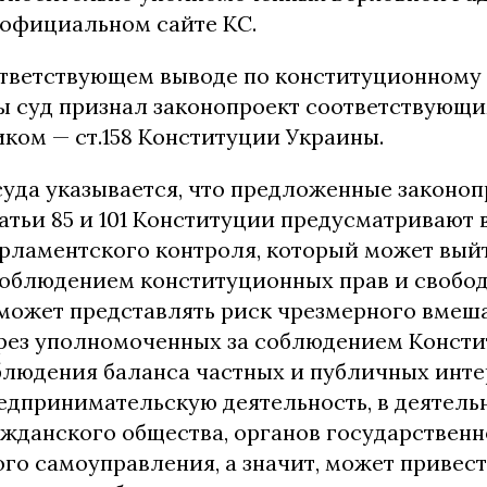
 официальном сайте КС.
ответствующем выводе по конституционном
ы суд признал законопроект соответствующ
еликом — ст.158 Конституции Украины.
суда указывается, что предложенные законо
атьи 85 и 101 Конституции предусматривают 
арламентского контроля, который может вый
соблюдением конституционных прав и свобод
может представлять риск чрезмерного вмеш
рез уполномоченных за соблюдением Консти
блюдения баланса частных и публичных инте
едпринимательскую деятельность, в деятель
ажданского общества, органов государственн
ого самоуправления, а значит, может привес