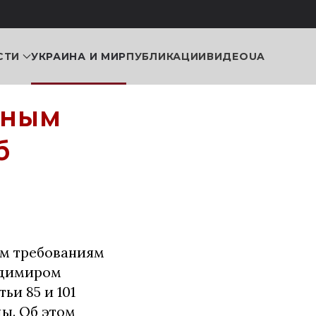
СТИ
УКРАИНА И МИР
ПУБЛИКАЦИИ
ВИДЕО
UA
нным
б
им требованиям
адимиром
ьи 85 и 101
ы. Об этом