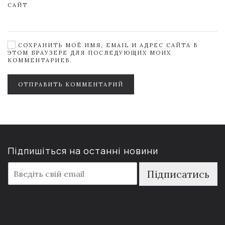
САЙТ
СОХРАНИТЬ МОЁ ИМЯ, EMAIL И АДРЕС САЙТА В
ЭТОМ БРАУЗЕРЕ ДЛЯ ПОСЛЕДУЮЩИХ МОИХ
КОММЕНТАРИЕВ.
ОТПРАВИТЬ КОММЕНТАРИЙ
Підпишіться на останні новини
E
Підписатись
m
a
i
l
*